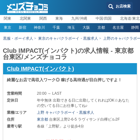
お店検索
関東
北関東
関西
東海
九州/沖縄
中国/四国
北海道/東北
東京
新宿
神奈川
千葉
埼玉
大阪
京都
名古屋
静岡
黒服・ボーイ求人
東京のキャバクラボーイ・黒服求人
上野のキャバクラボ
Club IMPACT(インパクト)の求人情報 - 東京都
台東区/メンズチョコラ
Club IMPACT(インパクト)
綺麗なお店で高収入ワーク◎ 稼げる高待遇が目白押しですよ！
営業時間
20:00 ～ LAST
定休日
年中無休 出勤できる日に出勤してくれればOK☆あなた
の空いてる日にお仕事してね♪
業種/エリア
上野 キャバクラボーイ・黒服求人
住所
東京都
台東区上野2-6-5 ラヴィサンド白樺ビル2F
最寄り駅
各線「上野駅」より徒歩4分