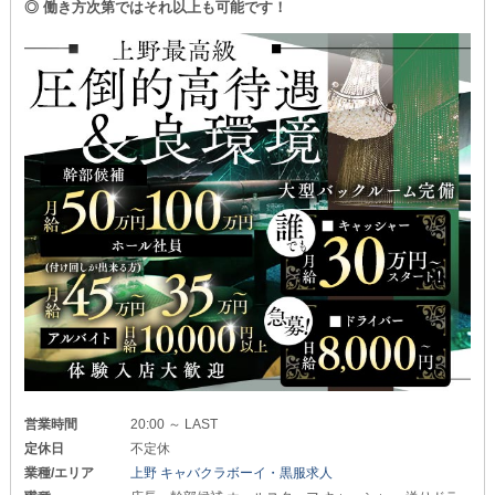
◎ 働き方次第ではそれ以上も可能です！
営業時間
20:00 ～ LAST
定休日
不定休
業種/エリア
上野 キャバクラボーイ・黒服求人