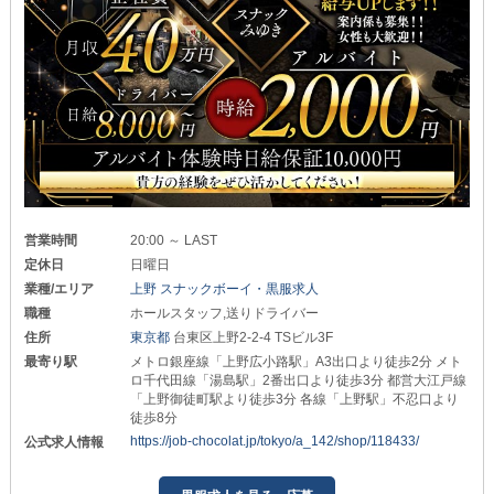
営業時間
20:00 ～ LAST
定休日
日曜日
業種/エリア
上野 スナックボーイ・黒服求人
職種
ホールスタッフ,送りドライバー
住所
東京都
台東区上野2-2-4 TSビル3F
最寄り駅
メトロ銀座線「上野広小路駅」A3出口より徒歩2分 メト
ロ千代田線「湯島駅」2番出口より徒歩3分 都営大江戸線
「上野御徒町駅より徒歩3分 各線「上野駅」不忍口より
徒歩8分
https://job-chocolat.jp/tokyo/a_142/shop/118433/
公式求人情報