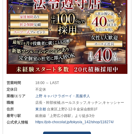
営業時間
18:00 ～ LAST
定休日
不定休
業種/エリア
上野 キャバクラボーイ・黒服求人
職種
店長・幹部候補,ホールスタッフ,キッチン,キャッシャー
住所
東京都
台東区上野2-12-9 金栄会館B1F
最寄り駅
銀座線「上野広小路駅」より徒歩3分
https://job-chocolat.jp/tokyo/a_142/shop/118274/
公式求人情報