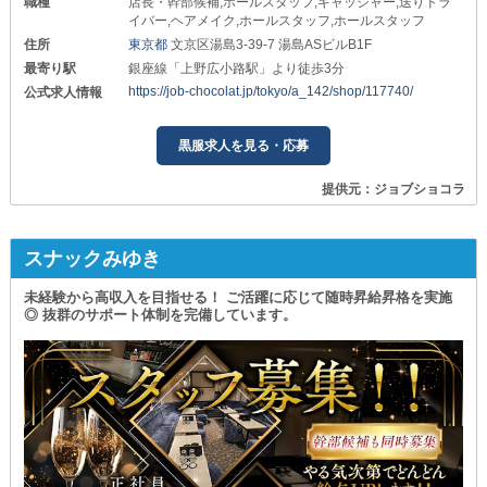
職種
店長・幹部候補,ホールスタッフ,キャッシャー,送りドラ
イバー,ヘアメイク,ホールスタッフ,ホールスタッフ
住所
東京都
文京区湯島3-39-7 湯島ASビルB1F
最寄り駅
銀座線「上野広小路駅」より徒歩3分
https://job-chocolat.jp/tokyo/a_142/shop/117740/
公式求人情報
黒服求人を見る・応募
提供元：ジョブショコラ
スナックみゆき
未経験から高収入を目指せる！ ご活躍に応じて随時昇給昇格を実施
◎ 抜群のサポート体制を完備しています。