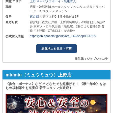
業種/エリア
上野 キャバクラボーイ・黒服求人
職種
店長・幹部候補,ホールスタッフ,ソムリエ,送りドライバ
ー,ホールスタッフ,キッチン
住所
東京都
台東区上野2-3-5 小島ビル3F
最寄り駅
都営地下鉄大江戸線「上野御徒町駅」A3出口より徒歩2
分 東京メトロ千代田線「湯島駅」2番口より徒歩3分 各
線「上野駅」C7出口より徒歩5分
https://job-chocolat.jp/tokyo/a_142/shop/123765/
公式求人情報
黒服求人を見る・応募
提供元：ジョブショコラ
miumiu（ミュウミュウ）上野店
《歩合・ボーナス》などで どなたでも超稼げる！ 《厚生年金》をは
じめ福利厚生も充実◎ 若手スタッフ大歓迎！