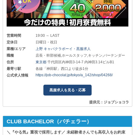
営業時間
19:00 ～ LAST
定休日
日曜日・祝日
業種/エリア
上野 キャバクラボーイ・黒服求人
職種
店長・幹部候補,ホールスタッフ,キッチン,バーテンダー
住所
東京都
千代田区内神田3-14-7 内神田3.14ビルB1
最寄り駅
各線「神田駅」西口より徒歩1分
https://job-chocolat.jp/tokyo/a_142/shop/04268/
公式求人情報
黒服求人を見る・応募
提供元：ジョブショコラ
CLUB BACHELOR（バチェラー）
＼『やる気』重視で採用します／ 未経験者さんでも高収入をお約束