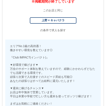
※掲載期間が終了しています
このお店と同じ
上野 × キャバクラ
の条件で求人を探す
エリアNo.1級の高待遇！
働きやすい環境を整えています◎
『Club IMPACT(インパクト)』
▼好環境で稼げます▼
万全のサポート体制を整えていますので、経験にかかわらずどなた
でも活躍できる環境です。
頑張り次第で入社後すぐのスピード昇給も可能◎
あなたの頑張りはすべてお給料に還元いたします！
▼週末に稼げるチャンス▼
お店は年中無休で営業しています。
平日は本業や学校で忙しい方も週末を使ってガッツリ稼げます！
まずはお気軽にご連絡ください！