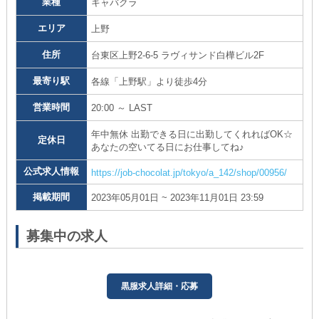
業種
キャバクラ
エリア
上野
住所
台東区上野2-6-5 ラヴィサンド白樺ビル2F
最寄り駅
各線「上野駅」より徒歩4分
営業時間
20:00 ～ LAST
年中無休 出勤できる日に出勤してくれればOK☆
定休日
あなたの空いてる日にお仕事してね♪
公式求人情報
https://job-chocolat.jp/tokyo/a_142/shop/00956/
掲載期間
2023年05月01日 ~ 2023年11月01日 23:59
募集中の求人
黒服求人詳細・応募