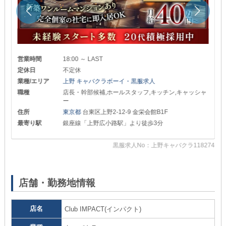
営業時間
18:00 ～ LAST
定休日
不定休
業種/エリア
上野 キャバクラボーイ・黒服求人
職種
店長・幹部候補,ホールスタッフ,キッチン,キャッシャ
ー
住所
東京都
台東区上野2-12-9 金栄会館B1F
最寄り駅
銀座線「上野広小路駅」より徒歩3分
黒服求人No：上野キャバクラ118274
65
店舗・勤務地情報
店名
Club IMPACT(インパクト)