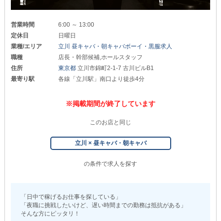
営業時間
6:00 ～ 13:00
定休日
日曜日
業種/エリア
立川 昼キャバ・朝キャバボーイ・黒服求人
職種
店長・幹部候補,ホールスタッフ
住所
東京都
立川市錦町2-1-7 古川ビルB1
最寄り駅
各線「立川駅」南口より徒歩4分
※掲載期間が終了しています
このお店と同じ
立川 × 昼キャバ・朝キャバ
の条件で求人を探す
「日中で稼げるお仕事を探している」
「夜職に挑戦したいけど、遅い時間までの勤務は抵抗がある」
そんな方にピッタリ！