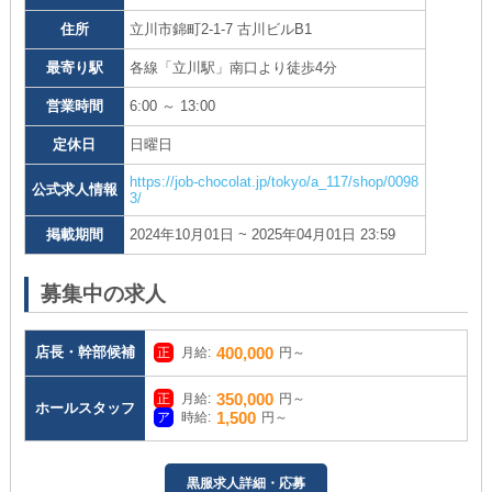
住所
立川市錦町2-1-7 古川ビルB1
最寄り駅
各線「立川駅」南口より徒歩4分
営業時間
6:00 ～ 13:00
定休日
日曜日
https://job-chocolat.jp/tokyo/a_117/shop/0098
公式求人情報
3/
掲載期間
2024年10月01日 ~ 2025年04月01日 23:59
募集中の求人
店長・幹部候補
400,000
月給:
円～
350,000
月給:
円～
ホールスタッフ
1,500
時給:
円～
黒服求人詳細・応募