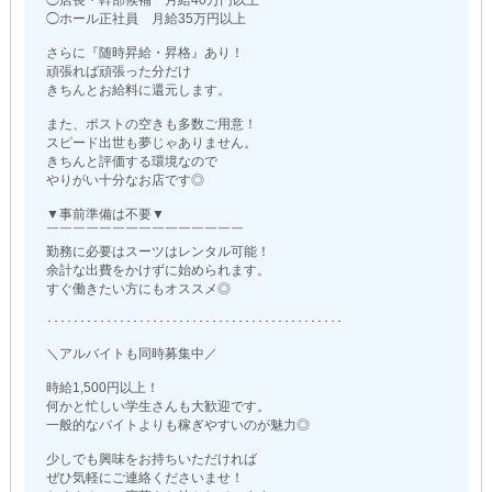
◯店長・幹部候補 月給40万円以上
◯ホール正社員 月給35万円以上
さらに『随時昇給・昇格』あり！
頑張れば頑張った分だけ
きちんとお給料に還元します。
また、ポストの空きも多数ご用意！
スピード出世も夢じゃありません。
きちんと評価する環境なので
やりがい十分なお店です◎
▼事前準備は不要▼
￣￣￣￣￣￣￣￣￣￣￣￣￣￣￣
勤務に必要はスーツはレンタル可能！
余計な出費をかけずに始められます。
すぐ働きたい方にもオススメ◎
･････････････････････････････････････････････
＼アルバイトも同時募集中／
時給1,500円以上！
何かと忙しい学生さんも大歓迎です。
一般的なバイトよりも稼ぎやすいのが魅力◎
少しでも興味をお持ちいただければ
ぜひ気軽にご連絡くださいませ！