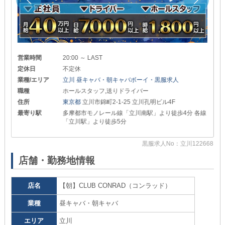
営業時間
20:00 ～ LAST
定休日
不定休
業種/エリア
立川 昼キャバ・朝キャバボーイ・黒服求人
職種
ホールスタッフ,送りドライバー
住所
東京都
立川市錦町2-1-25 立川孔明ビル4F
最寄り駅
多摩都市モノレール線「立川南駅」より徒歩4分 各線
「立川駅」より徒歩5分
68
黒服求人No：立川122668
店舗・勤務地情報
店名
【朝】CLUB CONRAD（コンラッド）
業種
昼キャバ・朝キャバ
エリア
立川