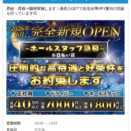
昇給・昇格⇒随時実施します！高収入GETで生活水準UP⇧賞与の支給
も行っています◎
営業時間
20:00 ～ LAST
定休日
不定休