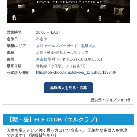
営業時間
20:00 ～ LAST
定休日
不定休
業種/エリア
立川 ガールズバーボーイ・黒服求人
職種
店長・幹部候補,ホールスタッフ
住所
東京都
羽村市小作台1-21-16 味平ビル1F
最寄り駅
青梅線「小作駅」より徒歩3分
https://job-chocolat.jp/tokyo/a_117/shop/113848/
公式求人情報
黒服求人を見る・応募
提供元：ジョブショコラ
【朝・昼】ELE CLUB（エルクラブ）
人生を変えたいと強く思う方はぜひ当店へ。 圧倒的な高収入を実現
できます！《制服貸与あり》