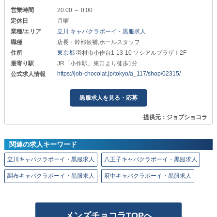
営業時間
20:00 ～ 0:00
定休日
月曜
業種/エリア
立川 キャバクラボーイ・黒服求人
職種
店長・幹部候補,ホールスタッフ
住所
東京都
羽村市小作台1-13-10 ソシアルプラザⅠ2F
最寄り駅
JR「小作駅」東口より徒歩1分
https://job-chocolat.jp/tokyo/a_117/shop/02315/
公式求人情報
黒服求人を見る・応募
提供元：ジョブショコラ
関連の求人キーワード
立川キャバクラボーイ・黒服求人
八王子キャバクラボーイ・黒服求人
調布キャバクラボーイ・黒服求人
府中キャバクラボーイ・黒服求人
メンズチョコラTOPへ