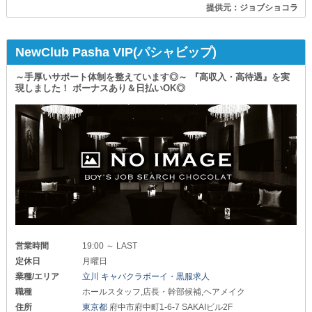
提供元：ジョブショコラ
NewClub Pasha VIP(パシャビップ)
～手厚いサポート体制を整えています◎～ 『高収入・高待遇』を実
現しました！ ボーナスあり＆日払いOK◎
営業時間
19:00 ～ LAST
定休日
月曜日
業種/エリア
立川 キャバクラボーイ・黒服求人
職種
ホールスタッフ,店長・幹部候補,ヘアメイク
住所
東京都
府中市府中町1-6-7 SAKAIビル2F