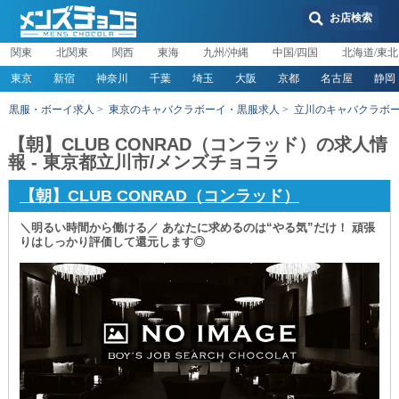
お店検索
関東
北関東
関西
東海
九州/沖縄
中国/四国
北海道/東北
東京
新宿
神奈川
千葉
埼玉
大阪
京都
名古屋
静岡
黒服・ボーイ求人
東京のキャバクラボーイ・黒服求人
立川のキャバクラボ
【朝】CLUB CONRAD（コンラッド）の求人情
報 - 東京都立川市/メンズチョコラ
【朝】CLUB CONRAD（コンラッド）
＼明るい時間から働ける／ あなたに求めるのは“やる気”だけ！ 頑張
りはしっかり評価して還元します◎