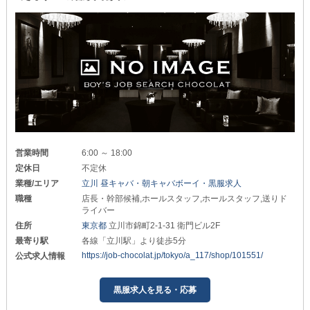
営業時間
6:00 ～ 18:00
定休日
不定休
業種/エリア
立川 昼キャバ・朝キャバボーイ・黒服求人
職種
店長・幹部候補,ホールスタッフ,ホールスタッフ,送りド
ライバー
住所
東京都
立川市錦町2-1-31 衛門ビル2F
最寄り駅
各線「立川駅」より徒歩5分
https://job-chocolat.jp/tokyo/a_117/shop/101551/
公式求人情報
黒服求人を見る・応募