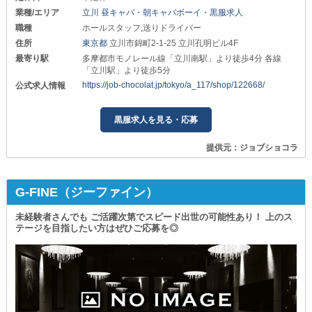
業種/エリア
立川 昼キャバ・朝キャバボーイ・黒服求人
職種
ホールスタッフ,送りドライバー
住所
東京都
立川市錦町2-1-25 立川孔明ビル4F
最寄り駅
多摩都市モノレール線「立川南駅」より徒歩4分 各線
「立川駅」より徒歩5分
https://job-chocolat.jp/tokyo/a_117/shop/122668/
公式求人情報
黒服求人を見る・応募
提供元：ジョブショコラ
G-FINE（ジーファイン）
未経験者さんでも ご活躍次第でスピード出世の可能性あり！ 上のス
テージを目指したい方はぜひご応募を◎