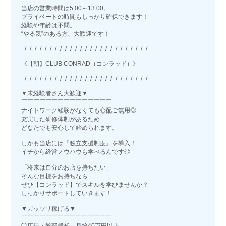
当店の営業時間は5:00～13:00。
プライベートの時間もしっかり確保できます！
経験や年齢は不問。
“やる気”のある方、大歓迎です！
_/_/_/_/_/_/_/_/_/_/_/_/_/_/_/_/_/_/_/_/_/_/_/_/_/
《【朝】CLUB CONRAD（コンラッド）》
_/_/_/_/_/_/_/_/_/_/_/_/_/_/_/_/_/_/_/_/_/_/_/_/_/
▼未経験者さん大歓迎▼
￣￣￣￣￣￣￣￣￣￣￣￣￣￣￣
ナイトワーク経験がなくても心配ご無用◎
充実した研修体制があるため
どなたでも安心して始められます。
しかも当店には『独立支援制度』を導入！
イチから経営ノウハウも学べるんです◎
「将来は自分のお店を持ちたい」
そんな目標をお持ちなら
ぜひ【コンラッド】でスキルを学びませんか？
しっかりサポートしていきます！
▼ガッツリ稼げる▼
￣￣￣￣￣￣￣￣￣￣￣￣￣￣￣