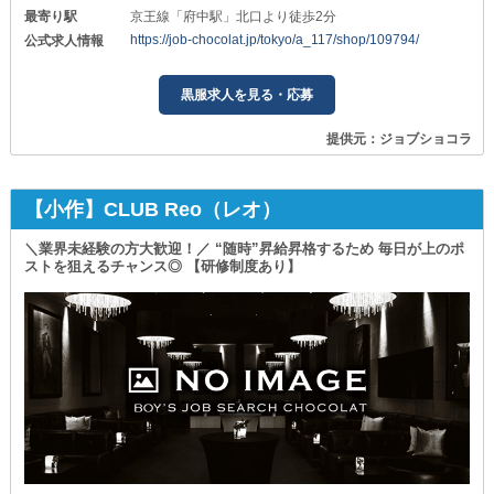
最寄り駅
京王線「府中駅」北口より徒歩2分
https://job-chocolat.jp/tokyo/a_117/shop/109794/
公式求人情報
黒服求人を見る・応募
提供元：ジョブショコラ
【小作】CLUB Reo（レオ）
＼業界未経験の方大歓迎！／ “随時”昇給昇格するため 毎日が上のポ
ストを狙えるチャンス◎ 【研修制度あり】