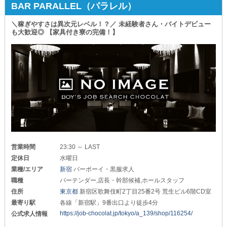
BAR PARALLEL（パラレル）
＼稼ぎやすさは異次元レベル！？／ 未経験者さん・バイトデビュー
も大歓迎◎ 【家具付き寮の完備！】
営業時間
23:30 ～ LAST
定休日
水曜日
業種/エリア
新宿
バーボーイ・黒服求人
職種
バーテンダー,店長・幹部候補,ホールスタッフ
住所
東京都
新宿区歌舞伎町2丁目25番2号 荒生ビル6階CD室
最寄り駅
各線「新宿駅」9番出口より徒歩4分
https://job-chocolat.jp/tokyo/a_139/shop/116254/
公式求人情報