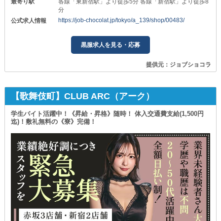
最寄り駅
各線「東新宿駅」より徒歩5分 各線「新宿駅」より徒歩8
分
https://job-chocolat.jp/tokyo/a_139/shop/00483/
公式求人情報
黒服求人を見る・応募
提供元：ジョブショコラ
【歌舞伎町】CLUB ARC（アーク）
学生バイト活躍中！《昇給・昇格》随時！ 体入交通費支給(1,500円
迄)！敷礼無料の《寮》完備！