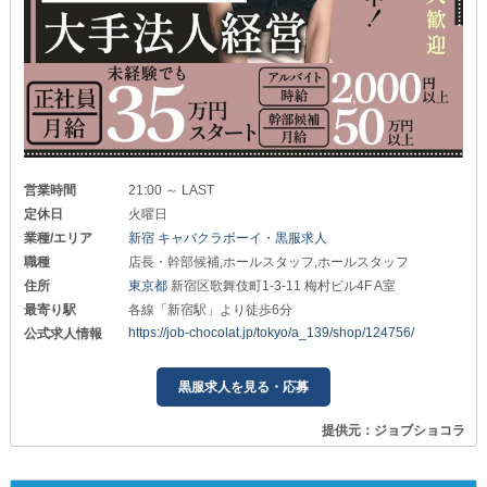
営業時間
21:00 ～ LAST
定休日
火曜日
業種/エリア
新宿 キャバクラボーイ・黒服求人
職種
店長・幹部候補,ホールスタッフ,ホールスタッフ
住所
東京都
新宿区歌舞伎町1-3-11 梅村ビル4F A室
最寄り駅
各線「新宿駅」より徒歩6分
https://job-chocolat.jp/tokyo/a_139/shop/124756/
公式求人情報
黒服求人を見る・応募
提供元：ジョブショコラ