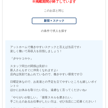
※掲載期間が終了しています
このお店と同じ
新宿 × スナック
の条件で求人を探す
アットホームで働きやすいスナックと言えば当店です♪
楽しく働いて高収入を目指しましょう！
『夕ヤケコヤケ』
スタッフ同士の関係は良好☆
新人さんもすぐに仲良くなれますよ♪
店内は笑顔であふれているので、働きやすい環境です◎
日曜定休なので、お友達との予定を立てやすいところも嬉しいポイ
ント☆
ほかにお休みを取りたい日も、遠慮なく言ってくださいね♪
「やりがいが欲しい」「接客スキルを磨きたい」
手ごたえのあるお仕事がしたい方は、ぜひ当店にご応募ください！