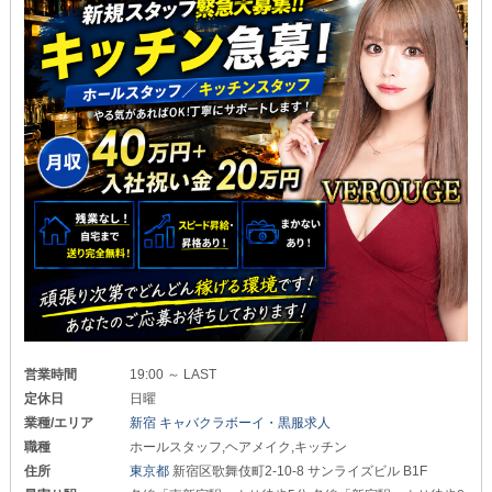
営業時間
19:00 ～ LAST
定休日
日曜
業種/エリア
新宿 キャバクラボーイ・黒服求人
職種
ホールスタッフ,ヘアメイク,キッチン
住所
東京都
新宿区歌舞伎町2-10-8 サンライズビル B1F