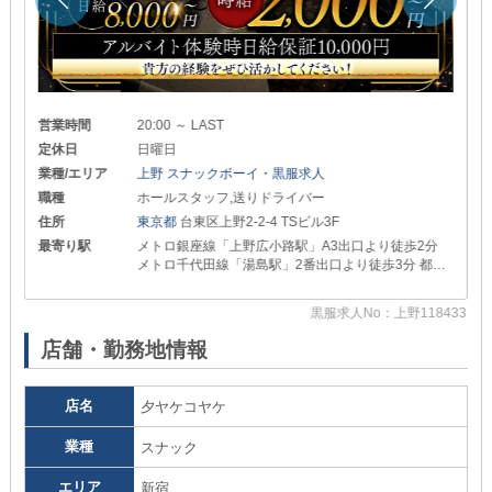
営業時間
20:00 ～ LAST
定休日
日曜日
業種/エリア
上野 スナックボーイ・黒服求人
職種
ホールスタッフ,送りドライバー
住所
東京都
台東区上野2-2-4 TSビル3F
最寄り駅
メトロ銀座線「上野広小路駅」A3出口より徒歩2分
メトロ千代田線「湯島駅」2番出口より徒歩3分 都営
大江戸線「上野御徒町駅より徒歩3分 各線「上野駅」
23
不忍口より徒歩8分
黒服求人No：上野118433
店舗・勤務地情報
店名
夕ヤケコヤケ
業種
スナック
エリア
新宿