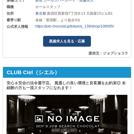
業種/エリア
新宿 ガールズバーボーイ・黒服求人
職種
ホールスタッフ
住所
東京都
新宿区西新宿7丁目9-13 大国屋15ビルB1
最寄り駅
各線「新宿駅」より徒歩3分
https://job-chocolat.jp/tokyo/a_139/shop/106095/
公式求人情報
黒服求人を見る・応募
提供元：ジョブショコラ
CLUB Ciel（シエル）
安心＆安全の法令遵守店。 風通しの良い環境と良客層をお約束◎ 未
経験の方も一流スタッフになれます！