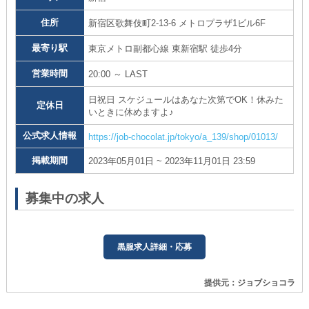
住所
新宿区歌舞伎町2-13-6 メトロプラザ1ビル6F
最寄り駅
東京メトロ副都心線 東新宿駅 徒歩4分
営業時間
20:00 ～ LAST
日祝日 スケジュールはあなた次第でOK！休みた
定休日
いときに休めますよ♪
公式求人情報
https://job-chocolat.jp/tokyo/a_139/shop/01013/
掲載期間
2023年05月01日 ~ 2023年11月01日 23:59
募集中の求人
黒服求人詳細・応募
提供元：ジョブショコラ