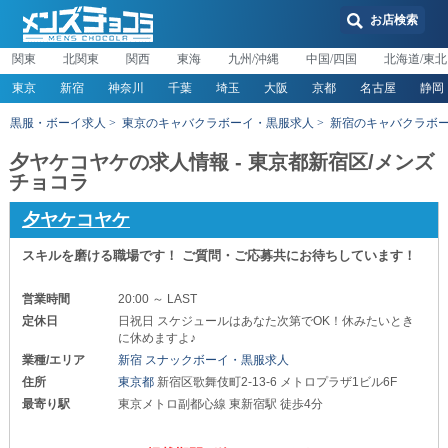
お店検索
関東
北関東
関西
東海
九州/沖縄
中国/四国
北海道/東北
東京
新宿
神奈川
千葉
埼玉
大阪
京都
名古屋
静岡
黒服・ボーイ求人
東京のキャバクラボーイ・黒服求人
新宿のキャバクラボ
夕ヤケコヤケの求人情報 - 東京都新宿区/メンズ
チョコラ
夕ヤケコヤケ
スキルを磨ける職場です！ ご質問・ご応募共にお待ちしています！
営業時間
20:00 ～ LAST
定休日
日祝日 スケジュールはあなた次第でOK！休みたいとき
に休めますよ♪
業種/エリア
新宿 スナックボーイ・黒服求人
住所
東京都
新宿区歌舞伎町2-13-6 メトロプラザ1ビル6F
最寄り駅
東京メトロ副都心線 東新宿駅 徒歩4分