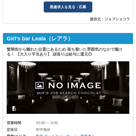
黒服求人を見る・応募
提供元：ジョブショコラ
Girl's bar Leala（レアラ）
繁華街から離れた位置にあるため 落ち着いた雰囲気のなかで働け
る！ 【大入り手当あり】 頑張りは給与に還元◎
営業時間
15:00 ～ 0:00
定休日
年中無休