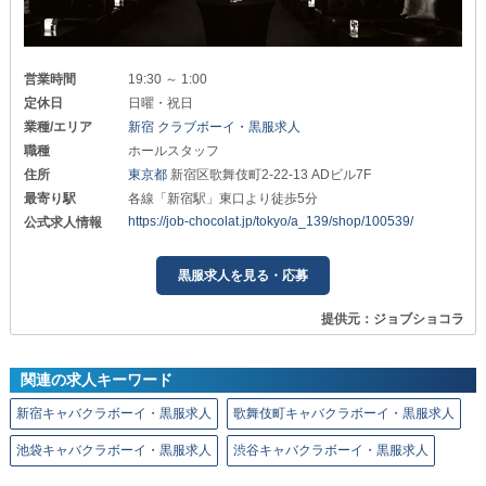
営業時間
19:30 ～ 1:00
定休日
日曜・祝日
業種/エリア
新宿 クラブボーイ・黒服求人
職種
ホールスタッフ
住所
東京都
新宿区歌舞伎町2-22-13 ADビル7F
最寄り駅
各線「新宿駅」東口より徒歩5分
https://job-chocolat.jp/tokyo/a_139/shop/100539/
公式求人情報
黒服求人を見る・応募
提供元：ジョブショコラ
関連の求人キーワード
新宿キャバクラボーイ・黒服求人
歌舞伎町キャバクラボーイ・黒服求人
池袋キャバクラボーイ・黒服求人
渋谷キャバクラボーイ・黒服求人