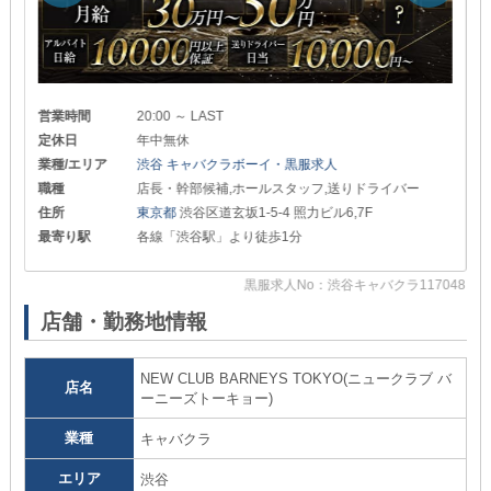
営業時間
20:00 ～ LAST
定休日
年中無休
業種/エリア
渋谷 キャバクラボーイ・黒服求人
職種
店長・幹部候補,ホールスタッフ,送りドライバー
住所
東京都
渋谷区道玄坂1-5-4 照力ビル6,7F
最寄り駅
各線「渋谷駅」より徒歩1分
32
黒服求人No：渋谷キャバクラ117048
店舗・勤務地情報
NEW CLUB BARNEYS TOKYO(ニュークラブ バ
店名
ーニーズトーキョー)
業種
キャバクラ
エリア
渋谷