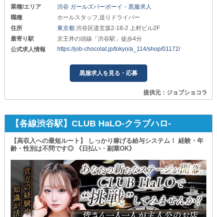
業種/エリア
渋谷 ガールズバーボーイ・黒服求人
職種
ホールスタッフ,送りドライバー
住所
東京都
渋谷区道玄坂2-18-2 上村ビル2F
最寄り駅
京王井の頭線「渋谷駅」徒歩4分
https://job-chocolat.jp/tokyo/a_114/shop/01172/
公式求人情報
黒服求人を見る・応募
提供元：ジョブショコラ
【各線渋谷駅】CLUB HaLO-クラブハロ-
【高収入への最短ルート】 しっかり稼げる給与システム！ 経験・年
齢・性別は不問です◎ 《日払い・副業OK》