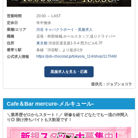
営業時間
20:00 ～ LAST
定休日
年中無休
業種/エリア
渋谷 キャバクラボーイ・黒服求人
職種
店長・幹部候補,ホールスタッフ,送りドライバー
住所
東京都
渋谷区道玄坂1-5-4 照力ビル6,7F
最寄り駅
各線「渋谷駅」より徒歩1分
https://job-chocolat.jp/tokyo/a_114/shop/117048/
公式求人情報
黒服求人を見る・応募
提供元：ジョブショコラ
Cafe＆Bar mercure-メルキュール-
＼業界歴ゼロからスタート！／ 研修を経てどなたでも一流の仲間入
り◎ 掛け持ちバイトも大歓迎です！