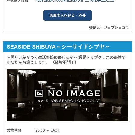
https://job-chocolat.jp/tokyo/a_114/shop/116251/
公式求人情報
黒服求人を見る・応募
提供元：ジョブショコラ
SEASIDE SHIBUYA～シーサイドシブヤ～
～周りと差がつく生活を始めませんか～ 業界トップクラスの条件で
あなたをお迎えします。 《経験不問！》
営業時間
20:00 ～ LAST