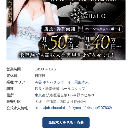
営業時間
19:00 ～ LAST
定休日
日曜日
業種/エリア
渋谷 キャバクラボーイ・黒服求人
職種
店長・幹部候補,ホールスタッフ
住所
東京都
渋谷区道玄坂1-5-4 照力ビル2F
最寄り駅
各線「渋谷駅」西口より徒歩5分
https://job-chocolat.jp/tokyo/a_114/shop/107832/
公式求人情報
黒服求人を見る・応募