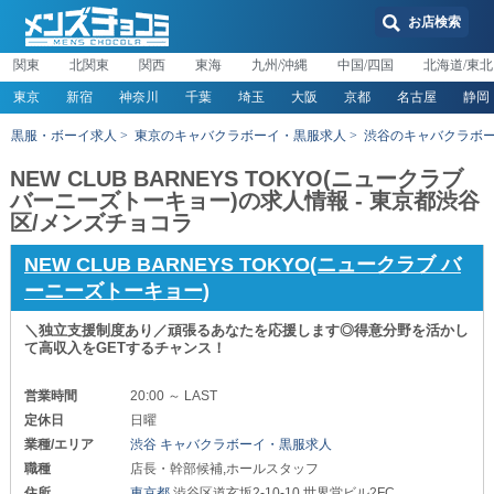
お店検索
関東
北関東
関西
東海
九州/沖縄
中国/四国
北海道/東北
東京
新宿
神奈川
千葉
埼玉
大阪
京都
名古屋
静岡
黒服・ボーイ求人
東京のキャバクラボーイ・黒服求人
渋谷のキャバクラボ
NEW CLUB BARNEYS TOKYO(ニュークラブ
バーニーズトーキョー)の求人情報 - 東京都渋谷
区/メンズチョコラ
NEW CLUB BARNEYS TOKYO(ニュークラブ バ
ーニーズトーキョー)
＼独立支援制度あり／頑張るあなたを応援します◎得意分野を活かし
て高収入をGETするチャンス！
営業時間
20:00 ～ LAST
定休日
日曜
業種/エリア
渋谷 キャバクラボーイ・黒服求人
職種
店長・幹部候補,ホールスタッフ
住所
東京都
渋谷区道玄坂2-10-10 世界堂ビル2FC