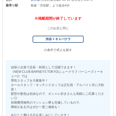
最寄り駅
各線「渋谷駅」より徒歩4分
※掲載期間が終了しています
このお店と同じ
渋谷 × キャバクラ
の条件で求人を探す
頑張り次第で店長・幹部として活躍できます！
《NEW CLUB BARNEYS TOKYO(ニュークラブ バーニーズトーキ
ョー)》では
男性スタッフを大募集中！
ホールスタッフ・キッチンスタッフは正社員・アルバイト共に大歓
迎！
髪型や髪色は自由なので、オシャレ好きさんも気軽にご応募くださ
い◎
初期費用無料のマンション寮も完備しているので、
興味がある方はぜひ一度ご連絡を！
あなたと働ける日を楽しみにしています！