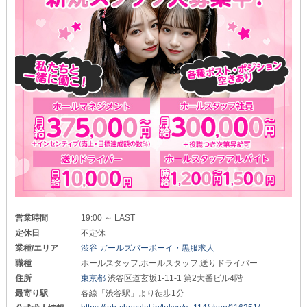
営業時間
19:00 ～ LAST
定休日
不定休
業種/エリア
渋谷 ガールズバーボーイ・黒服求人
職種
ホールスタッフ,ホールスタッフ,送りドライバー
住所
東京都
渋谷区道玄坂1-11-1 第2大番ビル4階
最寄り駅
各線「渋谷駅」より徒歩1分