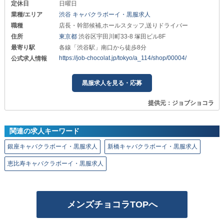
定休日
日曜日
業種/エリア
渋谷 キャバクラボーイ・黒服求人
職種
店長・幹部候補,ホールスタッフ,送りドライバー
住所
東京都
渋谷区宇田川町33-8 塚田ビル8F
最寄り駅
各線「渋谷駅」南口から徒歩8分
https://job-chocolat.jp/tokyo/a_114/shop/00004/
公式求人情報
黒服求人を見る・応募
提供元：ジョブショコラ
関連の求人キーワード
銀座キャバクラボーイ・黒服求人
新橋キャバクラボーイ・黒服求人
恵比寿キャバクラボーイ・黒服求人
メンズチョコラTOPへ