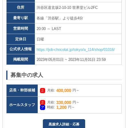
住所
渋谷区道玄坂2-10-10 世界堂ビル2FC
最寄り駅
各線「渋谷駅」より徒歩4分
営業時間
20:00 ～ LAST
定休日
日曜
公式求人情報
https://job-chocolat.jp/tokyo/a_114/shop/01016/
掲載期間
2023年05月01日 ~ 2023年11月01日 23:59
募集中の求人
店長・幹部候補
400,000
月給:
円～
330,000
月給:
円～
ホールスタッフ
1,200
時給:
円～
黒服求人詳細・応募