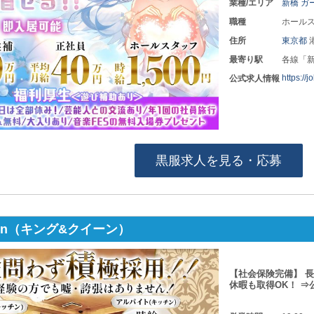
業種/エリア
新橋 ガ
職種
ホールス
住所
東京都
最寄り駅
各線「
https://
公式求人情報
黒服求人を見る・応募
een（キング&クイーン）
【社会保険完備】 
休暇も取得OK！ 