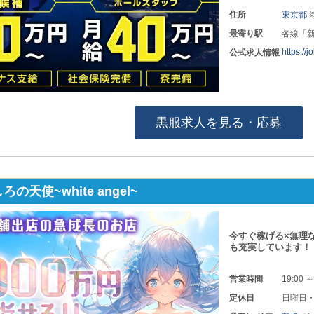
住所
東京都
最寄り駅
各線「
https://
公式求人情報
黒服求人を見る・応募
の天使~white angel~
今すぐ稼げる×無理
も充実しています！
営業時間
19:00 ～
定休日
日曜日