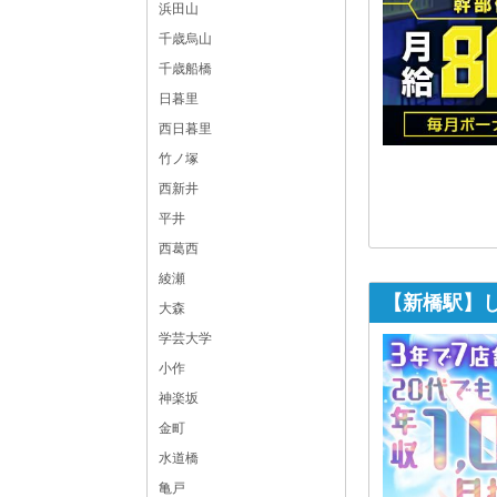
浜田山
千歳烏山
千歳船橋
日暮里
西日暮里
竹ノ塚
西新井
平井
西葛西
綾瀬
【新橋駅】しろ
大森
学芸大学
小作
神楽坂
金町
水道橋
亀戸