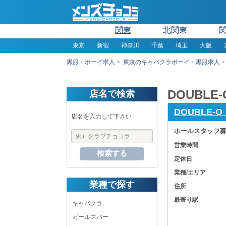
関東
北関東
東京
新宿
神奈川
千葉
埼玉
大阪
黒服・ボーイ求人
東京のキャバクラボーイ・黒服求人
DOUBL
店名で検索
DOUBLE-
店名を入力して下さい
ホールスタッフ募
営業時間
検索する
定休日
業種/エリア
業種で探す
住所
最寄り駅
キャバクラ
ガールズバー