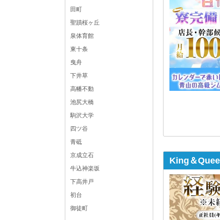
田町
聖蹟桜ヶ丘
泉体育館
東十条
曳舟
下井草
高幡不動
池尻大橋
駒沢大学
四ツ谷
青砥
京成立石
King＆Qu
牛込神楽坂
下高井戸
初台
御徒町