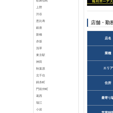
歌舞伎町
上野
黒服求人No：新橋キャバクラ114018
渋谷
恵比寿
店舗・勤
銀座
新橋
店名
赤坂
浅草
業種
東京駅
神田
エリア
秋葉原
北千住
錦糸町
住所
門前仲町
葛西
最寄り
瑞江
小岩
営業時