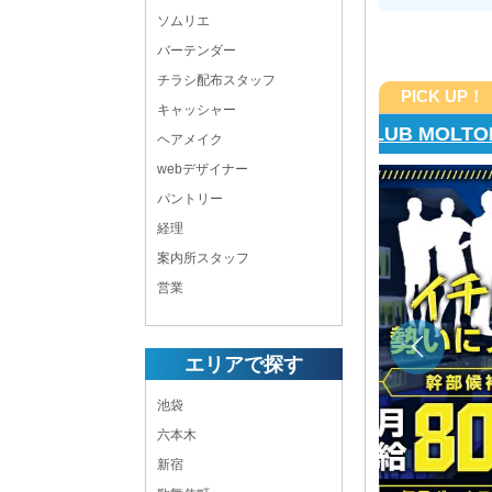
ソムリエ
バーテンダー
チラシ配布スタッフ
PICK UP！
キャッシャー
King＆Q
ヘアメイク
webデザイナー
パントリー
稼ぎたいなら当店で働きませんか／ 《空きポスト多
ード昇給・昇格も目指せる！
経理
案内所スタッフ
20:00 ～ LAST
営業
年中無休
新橋 キャバクラボーイ・黒服求人
ホールスタッフ,店長・幹部候補,キッチン,送りドライ
エリアで探す
バー
池袋
東京都
港区新橋3-6-4 スカイワールドビル4F
六本木
各線「新橋駅」烏森口より徒歩3分
新宿