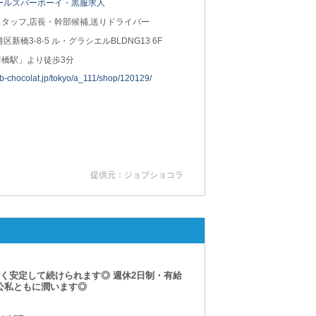
ールズバーボーイ・黒服求人
タッフ,店長・幹部候補,送りドライバー
港区新橋3-8-5 ル・グラシエルBLDNG13 6F
新橋駅」より徒歩3分
job-chocolat.jp/tokyo/a_111/shop/120129/
提供元：ジョブショコラ
長く安定して続けられます◎ 週休2日制・有給
⇒公私ともに潤います◎