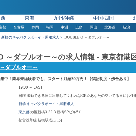
関西
東海
九州/沖縄
中国/四国
京都
名古屋
静岡
福岡
中洲
広島
岡山
北海道
新潟
新橋のキャバクラボーイ・黒服求人
DOUBLE-O ～ダブルオー～
E-O ～ダブルオー～の求人情報 - 東京都
O ～ダブルオー～
集中！業界未経験者でも、スタート月給30万円！【保証制度・歩合あり】
19:00 ～ LAST
日曜 出勤できる日に出勤してくれればOK☆あなたの空いてる日にお仕
新橋 キャバクラボーイ・黒服求人
東京都
港区新橋3-22-3 新橋SPビル5Ｆ
都営浅草線 新橋駅 徒歩1分