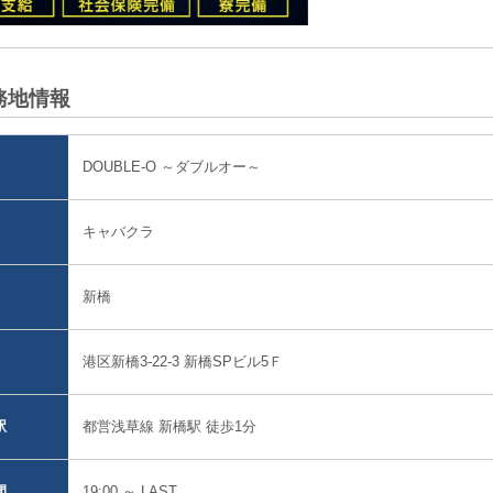
務地情報
DOUBLE-O ～ダブルオー～
キャバクラ
新橋
港区新橋3-22-3 新橋SPビル5Ｆ
都営浅草線 新橋駅 徒歩1分
駅
19:00 ～ LAST
間