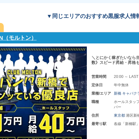
▼同じエリアのおすすめ黒服求人情
ueen（キング&クイーン）
【社会保険完備】 
給休暇も取得OK！
営業時間
19:00 ～
定休日
日曜日・
業種/エリア
新橋 キ
職種
店長・幹
バー,チ
住所
東京都
港
最寄り駅
各線「新