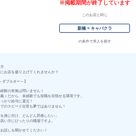
※掲載期間が終了しています
このお店と同じ
新橋 × キャバクラ
の条件で求人を探す
方
る方
緒にお店を盛り上げてくれませんか？
O ～ダブルオー～】
の経験の有無は問いません！
主義＞だから、未経験でも役職を目指せる環境です。
しっかり給与に還元！
間でのスピード出世も夢ではありません！
ルを身に付け、どんどん昇格したい」
の高い方にぴったりの職場ですよ。
でお話しを聞かせてください！