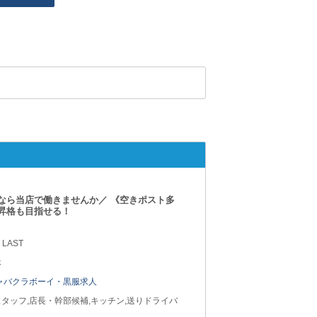
なら当店で働きませんか／ 《空きポスト多
昇格も目指せる！
 LAST
休
ャバクラボーイ・黒服求人
タッフ,店長・幹部候補,キッチン,送りドライバ