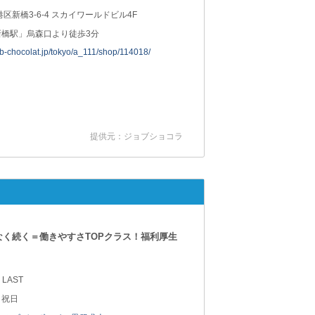
港区新橋3-6-4 スカイワールドビル4F
新橋駅」烏森口より徒歩3分
job-chocolat.jp/tokyo/a_111/shop/114018/
提供元：ジョブショコラ
なく続く＝働きやすさTOPクラス！福利厚生
 LAST
・祝日