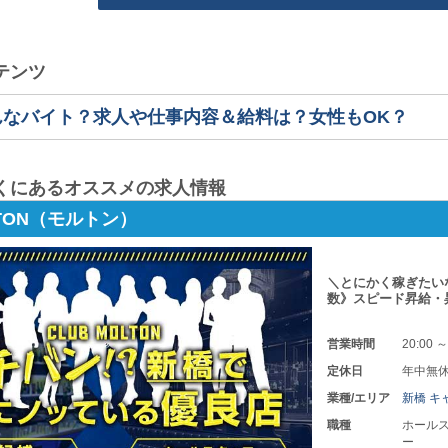
テンツ
んなバイト？求人や仕事内容＆給料は？女性もOK？
くにあるオススメの求人情報
LTON（モルトン）
＼とにかく稼ぎたい
数》スピード昇給・
営業時間
20:00 ～
定休日
年中無
業種/エリア
新橋 キ
職種
ホールス
ー