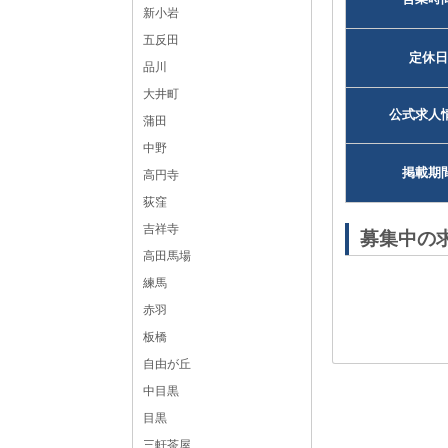
新小岩
五反田
定休日
品川
大井町
公式求人
蒲田
中野
掲載期
高円寺
荻窪
吉祥寺
募集中の
高田馬場
練馬
赤羽
板橋
自由が丘
中目黒
目黒
三軒茶屋