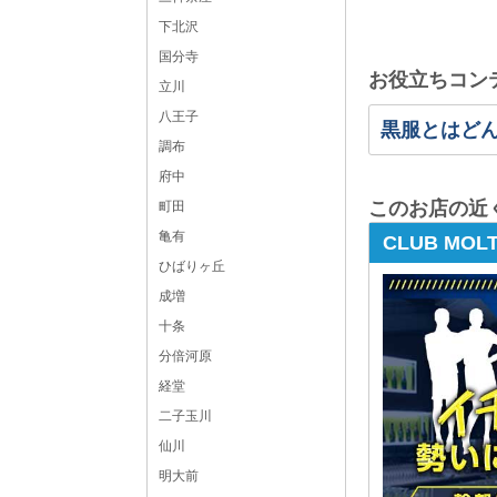
下北沢
国分寺
お役立ちコン
立川
八王子
黒服とはど
調布
府中
このお店の近
町田
亀有
CLUB MO
ひばりヶ丘
成増
十条
分倍河原
経堂
二子玉川
仙川
明大前