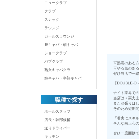
ニュークラブ
クラブ
スナック
ラウンジ
ガールズラウンジ
昼キャバ・朝キャバ
ショークラブ
パブクラブ
▽熱意のある
▽やる気のあ
熟女キャバクラ
ぜひ当店で一
姉キャバ・半熟キャバ
【DOUBLE-
ナイト業界で
当店は＜実力
職種で探す
また頑張りは
そのため短期
ホールスタッフ
「着実にスキ
店長・幹部候補
そんな向上心
送りドライバー
ぜひ一度面接
キッチン