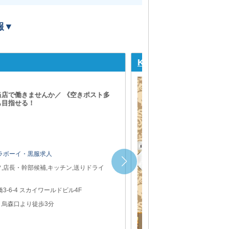
報▼
CLUB MOLTO
長く安定して続けられます◎ 週休2日制・有
 ⇒公私ともに潤います◎
 LAST
祝日
ャバクラボーイ・黒服求人
部候補,ホールスタッフ,キッチン,送りドライ
ラシ配布スタッフ
区新橋2-15-11 橘ビル7Ｆ
橋駅」烏森口より徒歩1分