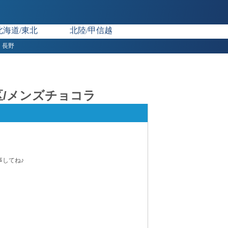
北海道/東北
北陸/甲信越
長野
港区/メンズチョコラ
事してね♪