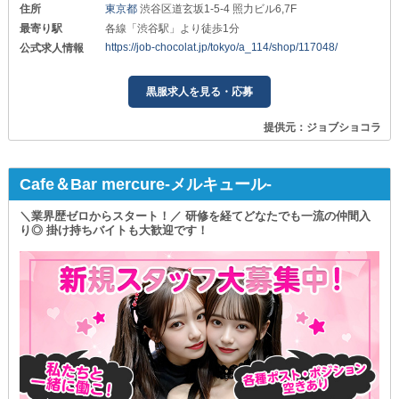
住所
東京都
渋谷区道玄坂1-5-4 照力ビル6,7F
最寄り駅
各線「渋谷駅」より徒歩1分
https://job-chocolat.jp/tokyo/a_114/shop/117048/
公式求人情報
黒服求人を見る・応募
提供元：ジョブショコラ
Cafe＆Bar mercure-メルキュール-
＼業界歴ゼロからスタート！／ 研修を経てどなたでも一流の仲間入
り◎ 掛け持ちバイトも大歓迎です！