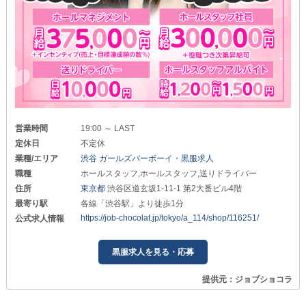
営業時間
19:00 ～ LAST
定休日
不定休
業種/エリア
渋谷 ガールズバーボーイ・黒服求人
職種
ホールスタッフ,ホールスタッフ,送りドライバー
住所
東京都
渋谷区道玄坂1-11-1 第2大番ビル4階
最寄り駅
各線「渋谷駅」より徒歩1分
https://job-chocolat.jp/tokyo/a_114/shop/116251/
公式求人情報
黒服求人を見る・応募
提供元：ジョブショコラ