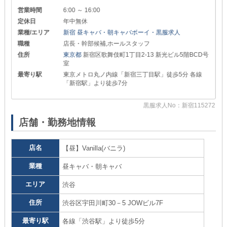
営業時間
6:00 ～ 16:00
定休日
年中無休
業種/エリア
新宿 昼キャバ・朝キャバボーイ・黒服求人
職種
店長・幹部候補,ホールスタッフ
住所
東京都
新宿区歌舞伎町1丁目2-13 新光ビル5階BCD号
室
最寄り駅
東京メトロ丸ノ内線「新宿三丁目駅」徒歩5分 各線
「新宿駅」より徒歩7分
68
黒服求人No：新宿115272
店舗・勤務地情報
店名
【昼】Vanilla(バニラ)
業種
昼キャバ・朝キャバ
エリア
渋谷
住所
渋谷区宇田川町30－5 JOWビル7F
最寄り駅
各線「渋谷駅」より徒歩5分