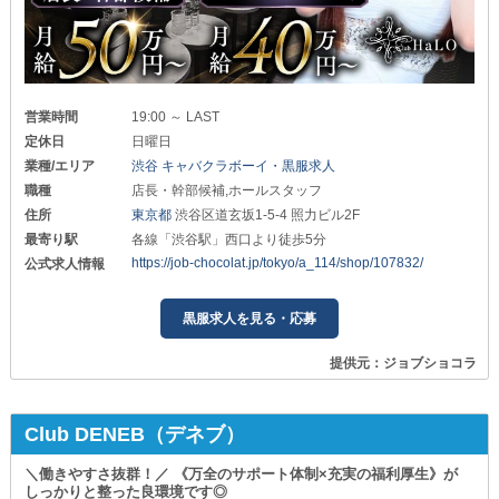
営業時間
19:00 ～ LAST
定休日
日曜日
業種/エリア
渋谷 キャバクラボーイ・黒服求人
職種
店長・幹部候補,ホールスタッフ
住所
東京都
渋谷区道玄坂1-5-4 照力ビル2F
最寄り駅
各線「渋谷駅」西口より徒歩5分
https://job-chocolat.jp/tokyo/a_114/shop/107832/
公式求人情報
黒服求人を見る・応募
提供元：ジョブショコラ
Club DENEB（デネブ）
＼働きやすさ抜群！／ 《万全のサポート体制×充実の福利厚生》が
しっかりと整った良環境です◎