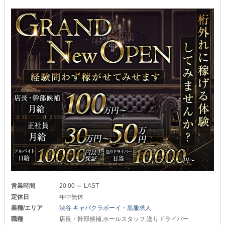
営業時間
20:00 ～ LAST
定休日
年中無休
業種/エリア
渋谷 キャバクラボーイ・黒服求人
職種
店長・幹部候補,ホールスタッフ,送りドライバー