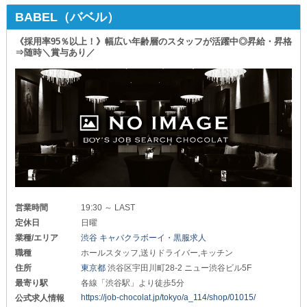
BABEL（バベル）
《採用率95％以上！》幅広い年齢層のスタッフが活躍中◎昇給・昇格
⇒随時＼賞与あり／
営業時間
19:30 ～ LAST
定休日
日曜
業種/エリア
渋谷 キャバクラボーイ・黒服求人
職種
ホールスタッフ,送りドライバー,キッチン
住所
東京都
渋谷区宇田川町28-2 ニュー渋谷ビル5F
最寄り駅
各線「渋谷駅」より徒歩5分
https://job-chocolat.jp/tokyo/a_114/shop/01015/
公式求人情報