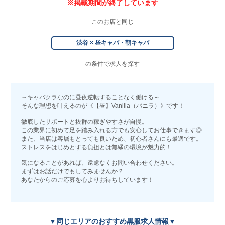
※掲載期間が終了しています
このお店と同じ
渋谷 × 昼キャバ・朝キャバ
の条件で求人を探す
～キャバクラなのに昼夜逆転することなく働ける～
そんな理想を叶えるのが《【昼】Vanilla（バニラ）》です！
徹底したサポートと抜群の稼ぎやすさが自慢。
この業界に初めて足を踏み入れる方でも安心してお仕事できます◎
また、当店は客層もとっても良いため、初心者さんにも最適です。
ストレスをはじめとする負担とは無縁の環境が魅力的！
気になることがあれば、遠慮なくお問い合わせください。
まずはお話だけでもしてみませんか？
あなたからのご応募を心よりお待ちしています！
▼同じエリアのおすすめ黒服求人情報▼