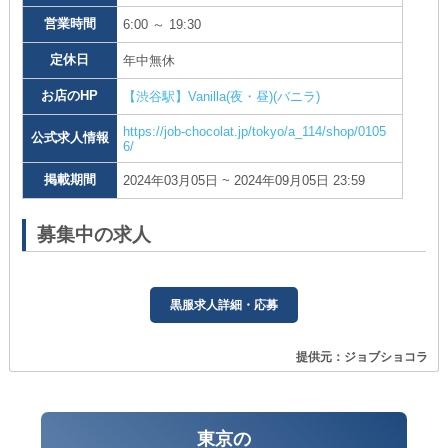
営業時間
6:00 ～ 19:30
定休日
年中無休
お店のHP
【渋谷駅】Vanilla(夜・昼)(バニラ)
https://job-chocolat.jp/tokyo/a_114/shop/0105
公式求人情報
6/
掲載期間
2024年03月05日 ~ 2024年09月05日 23:59
募集中の求人
黒服求人詳細・応募
提供元：ジョブショコラ
東京の