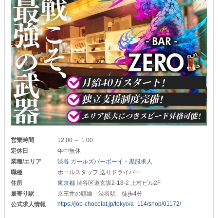
営業時間
12:00 ～ 1:00
定休日
年中無休
業種/エリア
渋谷 ガールズバーボーイ・黒服求人
職種
ホールスタッフ,送りドライバー
住所
東京都
渋谷区道玄坂2-18-2 上村ビル2F
最寄り駅
京王井の頭線「渋谷駅」徒歩4分
https://job-chocolat.jp/tokyo/a_114/shop/01172/
公式求人情報