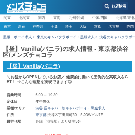
お店検索
関東
北関東
関西
東海
九州/沖縄
中国/四国
北海道/東北
東京
新宿
神奈川
千葉
埼玉
大阪
京都
名古屋
静岡
黒服・ボーイ求人
東京のキャバクラボーイ・黒服求人
渋谷のキャバクラボ
【昼】Vanilla(バニラ)の求人情報 - 東京都渋谷
区/メンズチョコラ
【昼】Vanilla(バニラ)
＼お昼からOPENしているお店／ 健康的に働いて圧倒的な高収入をG
ET！ ⇒こんな理想を実現できます◎
営業時間
6:00 ～ 19:30
定休日
年中無休
業種/エリア
渋谷 昼キャバ・朝キャバボーイ・黒服求人
住所
東京都
渋谷区宇田川町30－5 JOWビル7F
最寄り駅
各線「渋谷駅」より徒歩5分