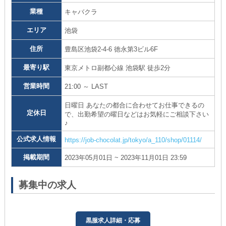
業種
キャバクラ
エリア
池袋
住所
豊島区池袋2-4-6 徳永第3ビル6F
最寄り駅
東京メトロ副都心線 池袋駅 徒歩2分
営業時間
21:00 ～ LAST
日曜日 あなたの都合に合わせてお仕事できるの
定休日
で、出勤希望の曜日などはお気軽にご相談下さい
♪
公式求人情報
https://job-chocolat.jp/tokyo/a_110/shop/01114/
掲載期間
2023年05月01日 ~ 2023年11月01日 23:59
募集中の求人
黒服求人詳細・応募