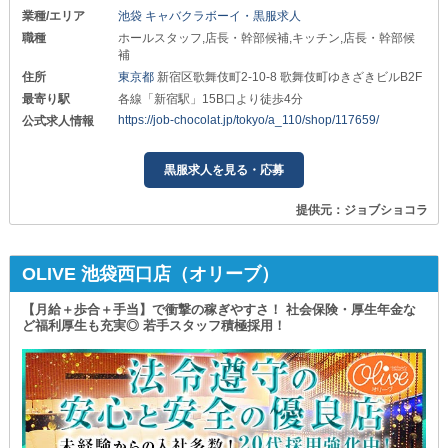
業種/エリア
池袋 キャバクラボーイ・黒服求人
職種
ホールスタッフ,店長・幹部候補,キッチン,店長・幹部候
補
住所
東京都
新宿区歌舞伎町2-10-8 歌舞伎町ゆきざきビルB2F
最寄り駅
各線「新宿駅」15B口より徒歩4分
https://job-chocolat.jp/tokyo/a_110/shop/117659/
公式求人情報
黒服求人を見る・応募
提供元：ジョブショコラ
OLIVE 池袋西口店（オリーブ）
【月給＋歩合＋手当】で衝撃の稼ぎやすさ！ 社会保険・厚生年金な
ど福利厚生も充実◎ 若手スタッフ積極採用！