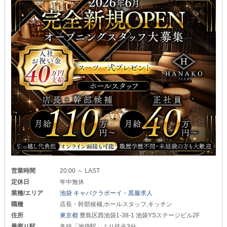
営業時間
20:00 ～ LAST
定休日
年中無休
業種/エリア
池袋 キャバクラボーイ・黒服求人
職種
店長・幹部候補,ホールスタッフ,キッチン
住所
東京都
豊島区西池袋1-38-1 池袋YSステージビル2F
最寄り駅
各線「池袋駅」より徒歩3分