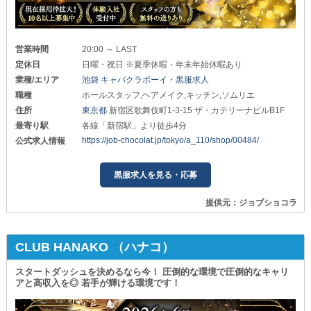
営業時間
20:00 ～ LAST
定休日
日曜・祝日 ※夏季休暇・年末年始休暇あり
業種/エリア
池袋 キャバクラボーイ・黒服求人
職種
ホールスタッフ,ヘアメイク,キッチン,ソムリエ
住所
東京都
新宿区歌舞伎町1-3-15 ザ・カテリーナビルB1F
最寄り駅
各線「新宿駅」より徒歩4分
https://job-chocolat.jp/tokyo/a_110/shop/00484/
公式求人情報
黒服求人を見る・応募
提供元：ジョブショコラ
CLUB HANAKO （ハナコ）
スタートダッシュを決めるなら今！ 圧倒的な環境で圧倒的なキャリ
アと高収入を◎ 若手が輝ける環境です！