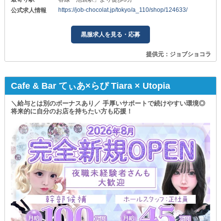
https://job-chocolat.jp/tokyo/a_110/shop/124633/
公式求人情報
黒服求人を見る・応募
提供元：ジョブショコラ
Cafe & Bar てぃあ×らぴ Tiara × Utopia
＼給与とは別のボーナスあり／ 手厚いサポートで続けやすい環境◎
将来的に自分のお店を持ちたい方も応援！