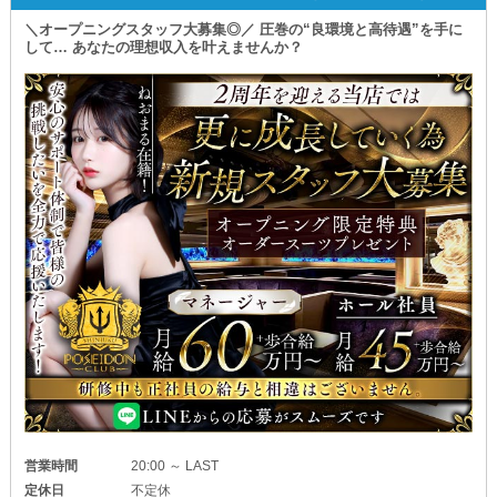
＼オープニングスタッフ大募集◎／ 圧巻の“良環境と高待遇”を手に
して… あなたの理想収入を叶えませんか？
営業時間
20:00 ～ LAST
定休日
不定休