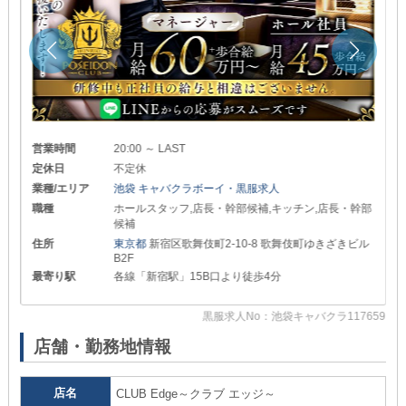
営業時間
20:00 ～ LAST
定休日
不定休
業種/エリア
池袋 キャバクラボーイ・黒服求人
職種
ホールスタッフ,店長・幹部候補,キッチン,店長・幹部
候補
住所
東京都
新宿区歌舞伎町2-10-8 歌舞伎町ゆきざきビル
B2F
最寄り駅
各線「新宿駅」15B口より徒歩4分
20
黒服求人No：池袋キャバクラ117659
店舗・勤務地情報
店名
CLUB Edge～クラブ エッジ～