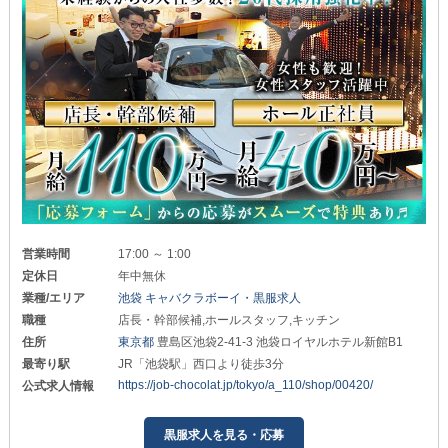
営業時間
17:00 ～ 1:00
定休日
年中無休
業種/エリア
池袋 キャバクラボーイ・黒服求人
職種
店長・幹部候補,ホールスタッフ,キッチン
住所
東京都
豊島区池袋2-41-3 池袋ロイヤルホテル新館B1
最寄り駅
JR「池袋駅」西口より徒歩3分
https://job-chocolat.jp/tokyo/a_110/shop/00420/
公式求人情報
黒服求人を見る・応募