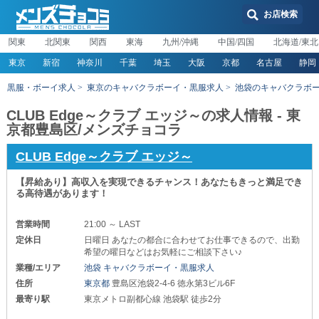
お店検索
関東
北関東
関西
東海
九州/沖縄
中国/四国
北海道/東北
東京
新宿
神奈川
千葉
埼玉
大阪
京都
名古屋
静岡
黒服・ボーイ求人
東京のキャバクラボーイ・黒服求人
池袋のキャバクラボ
CLUB Edge～クラブ エッジ～の求人情報 - 東
京都豊島区/メンズチョコラ
CLUB Edge～クラブ エッジ～
【昇給あり】高収入を実現できるチャンス！あなたもきっと満足でき
る高待遇があります！
営業時間
21:00 ～ LAST
定休日
日曜日 あなたの都合に合わせてお仕事できるので、出勤
希望の曜日などはお気軽にご相談下さい♪
業種/エリア
池袋 キャバクラボーイ・黒服求人
住所
東京都
豊島区池袋2-4-6 徳永第3ビル6F
最寄り駅
東京メトロ副都心線 池袋駅 徒歩2分