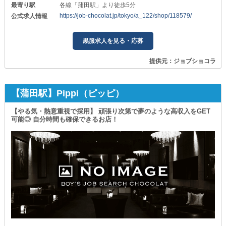
最寄り駅
各線「蒲田駅」より徒歩5分
https://job-chocolat.jp/tokyo/a_122/shop/118579/
公式求人情報
黒服求人を見る・応募
提供元：ジョブショコラ
【蒲田駅】Pippi（ピッピ）
【やる気・熱意重視で採用】 頑張り次第で夢のような高収入をGET
可能◎ 自分時間も確保できるお店！