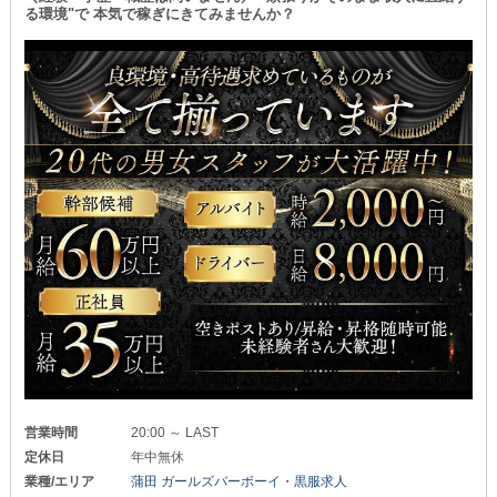
る環境"で 本気で稼ぎにきてみませんか？
営業時間
20:00 ～ LAST
定休日
年中無休
業種/エリア
蒲田 ガールズバーボーイ・黒服求人