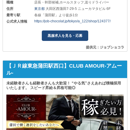
職種
店長・幹部候補,ホールスタッフ,送りドライバー
住所
東京都
大田区西蒲田7-29-5 ニューカマタビル 6F
最寄り駅
各線「蒲田駅」より徒歩1分
https://job-chocolat.jp/tokyo/a_122/shop/124377/
公式求人情報
黒服求人を見る・応募
提供元：ジョブショコラ
【ＪＲ線東急蒲田駅西口】CLUB AMOUR-アムー
ル-
未経験者さんも経験者さんも大歓迎！ “やる気”さえあれば積極採用
いたします。 スピード昇給＆昇格可能◎