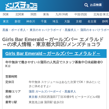
お店検索
関東
北関東
関西
東海
九州/沖縄
中国/四国
北海道/東北
東京
新宿
神奈川
千葉
埼玉
大阪
京都
名古屋
静岡
黒服・ボーイ求人
東京のキャバクラボーイ・黒服求人
蒲田のキャバクラボ
Girls Bar Emerald～ガールズバー エメラルド
～の求人情報 - 東京都大田区/メンズチョコラ
Girls Bar Emerald～ガールズバー エメラルド～
年中無休で働きやすい☆蒲田の人気店でスタッフ募集中◎未経験者O
K☆
営業時間
定休日
年中無休 スケジュールはあなた次第でOK！休みたいと
きに休めますよ♪
業種/エリア
蒲田 ガールズバーボーイ・黒服求人
住所
東京都
大田区西蒲田7丁目30番9号 ピーターズビル4階
最寄り駅
東急池上線 蒲田駅 徒歩2分