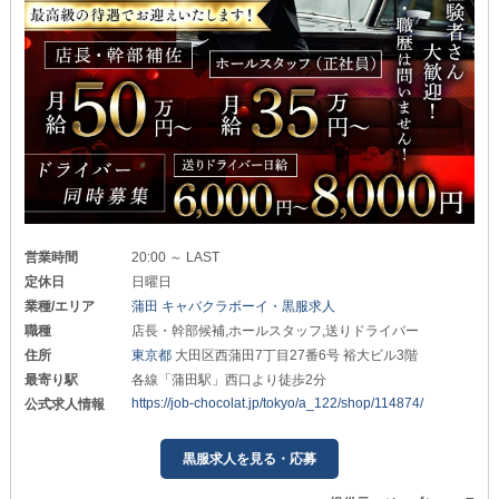
営業時間
20:00 ～ LAST
定休日
日曜日
業種/エリア
蒲田 キャバクラボーイ・黒服求人
職種
店長・幹部候補,ホールスタッフ,送りドライバー
住所
東京都
大田区西蒲田7丁目27番6号 裕大ビル3階
最寄り駅
各線「蒲田駅」西口より徒歩2分
https://job-chocolat.jp/tokyo/a_122/shop/114874/
公式求人情報
黒服求人を見る・応募