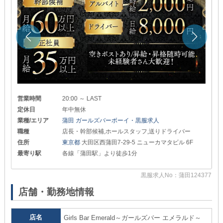
営業時間
20:00 ～ LAST
定休日
年中無休
業種/エリア
蒲田 ガールズバーボーイ・黒服求人
職種
店長・幹部候補,ホールスタッフ,送りドライバー
住所
東京都
大田区西蒲田7-29-5 ニューカマタビル 6F
最寄り駅
各線「蒲田駅」より徒歩1分
77
黒服求人No：蒲田124377
店舗・勤務地情報
店名
Girls Bar Emerald～ガールズバー エメラルド～