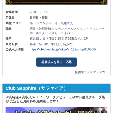
営業時間
20:00 ～ 1:00
定休日
日曜日・祝日
業種/エリア
蒲田 ラウンジボーイ・黒服求人
職種
店長・幹部候補,キッチン,ホールスタッフ,キャッシャー,
ホールスタッフ,送りドライバー
住所
東京都
大田区蒲田5-15-3 第96東京ビル 2F
最寄り駅
各線「蒲田駅」東口より徒歩2分
https://job-chocolat.jp/tokyo/a_122/shop/110706/
公式求人情報
黒服求人を見る・応募
提供元：ジョブショコラ
Club Sapphire（サファイア）
≪高待遇＆高収入≫ ナイトワークデビューしやすい優良グループ店
◎ 安定したお給料をお約束します！