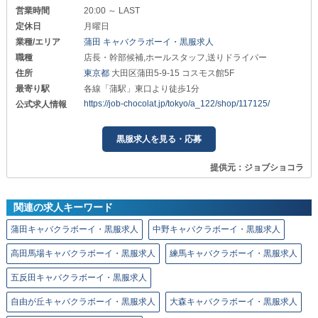
営業時間
20:00 ～ LAST
定休日
月曜日
業種/エリア
蒲田 キャバクラボーイ・黒服求人
職種
店長・幹部候補,ホールスタッフ,送りドライバー
住所
東京都
大田区蒲田5-9-15 コスモス館5F
最寄り駅
各線「蒲駅」東口より徒歩1分
https://job-chocolat.jp/tokyo/a_122/shop/117125/
公式求人情報
黒服求人を見る・応募
提供元：ジョブショコラ
関連の求人キーワード
蒲田キャバクラボーイ・黒服求人
中野キャバクラボーイ・黒服求人
高田馬場キャバクラボーイ・黒服求人
練馬キャバクラボーイ・黒服求人
五反田キャバクラボーイ・黒服求人
自由が丘キャバクラボーイ・黒服求人
大森キャバクラボーイ・黒服求人