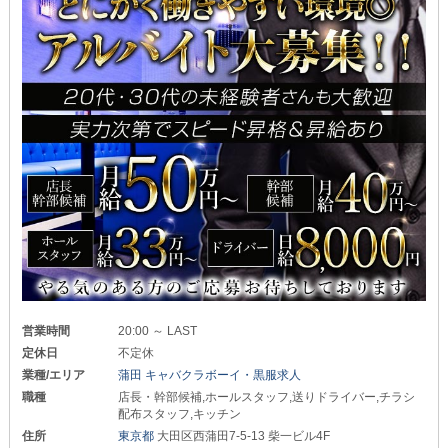
営業時間
20:00 ～ LAST
定休日
不定休
業種/エリア
蒲田 キャバクラボーイ・黒服求人
職種
店長・幹部候補,ホールスタッフ,送りドライバー,チラシ
配布スタッフ,キッチン
住所
東京都
大田区西蒲田7-5-13 柴一ビル4F