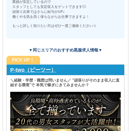
業績が安定しているので
スタッフとしても安定収入をゲットできます◎
頑張り次第ではさらに給与がUP♪
働くやる気を高く保ちながらお仕事できますよ！
もっと詳しく知りたい方はぜひ一度ご連絡ください☆
▼同じエリアのおすすめ黒服求人情報▼
PICK UP！
P-two（ピーツー）
＼経験・学歴・職歴は問いません／ "頑張りがそのまま収入に直
結する環境"で 本気で稼ぎにきてみませんか？