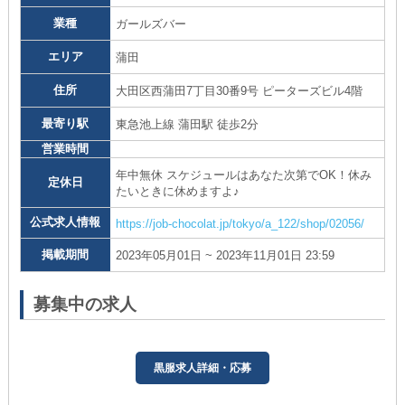
業種
ガールズバー
エリア
蒲田
住所
大田区西蒲田7丁目30番9号 ピーターズビル4階
最寄り駅
東急池上線 蒲田駅 徒歩2分
営業時間
年中無休 スケジュールはあなた次第でOK！休み
定休日
たいときに休めますよ♪
公式求人情報
https://job-chocolat.jp/tokyo/a_122/shop/02056/
掲載期間
2023年05月01日 ~ 2023年11月01日 23:59
募集中の求人
黒服求人詳細・応募