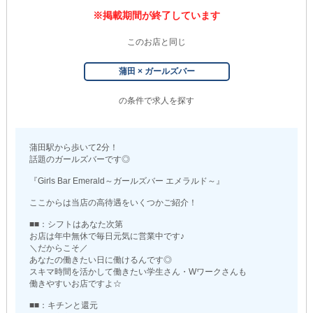
※掲載期間が終了しています
このお店と同じ
蒲田 × ガールズバー
の条件で求人を探す
蒲田駅から歩いて2分！
話題のガールズバーです◎
『Girls Bar Emerald～ガールズバー エメラルド～』
ここからは当店の高待遇をいくつかご紹介！
■■：シフトはあなた次第
お店は年中無休で毎日元気に営業中です♪
＼だからこそ／
あなたの働きたい日に働けるんです◎
スキマ時間を活かして働きたい学生さん・Wワークさんも
働きやすいお店ですよ☆
■■：キチンと還元