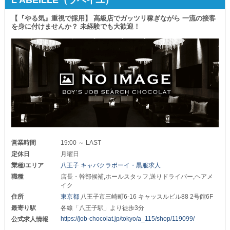
L’ABEILLE（ラベイユ）
【『やる気』重視で採用】 高級店でガッツリ稼ぎながら 一流の接客
を身に付けませんか？ 未経験でも大歓迎！
営業時間
19:00 ～ LAST
定休日
月曜日
業種/エリア
八王子 キャバクラボーイ・黒服求人
職種
店長・幹部候補,ホールスタッフ,送りドライバー,ヘアメ
イク
住所
東京都
八王子市三崎町6-16 キャッスルビル88 2号館6F
最寄り駅
各線「八王子駅」より徒歩3分
https://job-chocolat.jp/tokyo/a_115/shop/119099/
公式求人情報