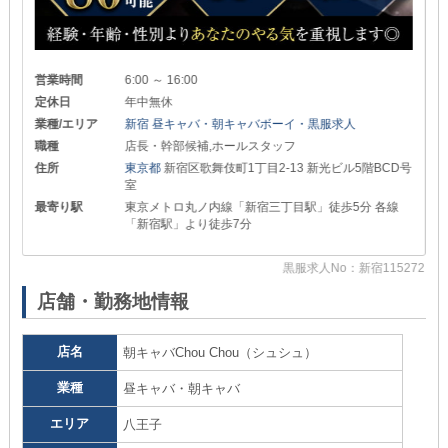
営業時間
6:00 ～ 16:00
定休日
年中無休
業種/エリア
新宿 昼キャバ・朝キャバボーイ・黒服求人
職種
店長・幹部候補,ホールスタッフ
住所
東京都
新宿区歌舞伎町1丁目2-13 新光ビル5階BCD号
室
最寄り駅
東京メトロ丸ノ内線「新宿三丁目駅」徒歩5分 各線
「新宿駅」より徒歩7分
68
黒服求人No：新宿115272
店舗・勤務地情報
店名
朝キャバChou Chou（シュシュ）
業種
昼キャバ・朝キャバ
エリア
八王子