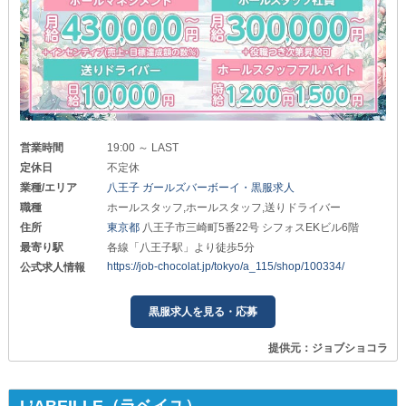
営業時間
19:00 ～ LAST
定休日
不定休
業種/エリア
八王子 ガールズバーボーイ・黒服求人
職種
ホールスタッフ,ホールスタッフ,送りドライバー
住所
東京都
八王子市三崎町5番22号 シフォスEKビル6階
最寄り駅
各線「八王子駅」より徒歩5分
https://job-chocolat.jp/tokyo/a_115/shop/100334/
公式求人情報
黒服求人を見る・応募
提供元：ジョブショコラ