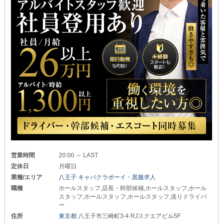
営業時間
20:00 ～ LAST
定休日
月曜日
業種/エリア
八王子 キャバクラボーイ・黒服求人
職種
ホールスタッフ,店長・幹部候補,ホールスタッフ,ホール
スタッフ,ホールスタッフ,ホールスタッフ,送りドライバ
ー
住所
東京都
八王子市三崎町3-4 RJスクエアビル5F