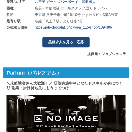
業種/エリア
八王子 ガールズバーボーイ・黒服求人
職種
店長・幹部候補,ホールスタッフ,送りドライバー
住所
東京都
八王子市中町9番10号 ひまわりビル3階A号室
最寄り駅
各線「八王子駅」より徒歩7分
https://job-chocolat.jp/tokyo/a_115/shop/109480/
公式求人情報
黒服求人を見る・応募
提供元：ジョブショコラ
Parfum（パルファム）
＼未経験者さん大歓迎！／ 研修実施中⇒どなたもスキルが身につく
◎ 副業・掛け持ち先にもうってつけ！