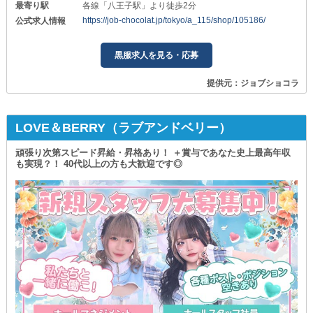
最寄り駅
各線「八王子駅」より徒歩2分
https://job-chocolat.jp/tokyo/a_115/shop/105186/
公式求人情報
黒服求人を見る・応募
提供元：ジョブショコラ
LOVE＆BERRY（ラブアンドベリー）
頑張り次第スピード昇給・昇格あり！ ＋賞与であなた史上最高年収
も実現？！ 40代以上の方も大歓迎です◎