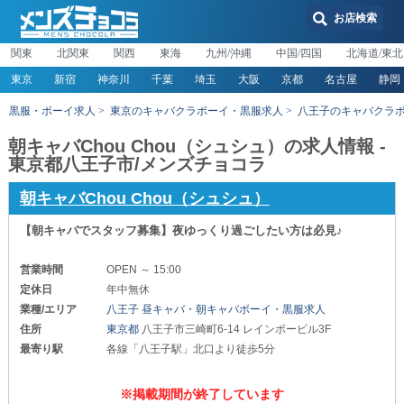
お店検索
関東
北関東
関西
東海
九州/沖縄
中国/四国
北海道/東北
東京
新宿
神奈川
千葉
埼玉
大阪
京都
名古屋
静岡
黒服・ボーイ求人
東京のキャバクラボーイ・黒服求人
八王子のキャバクラ
朝キャバChou Chou（シュシュ）の求人情報 -
東京都八王子市/メンズチョコラ
朝キャバChou Chou（シュシュ）
【朝キャバでスタッフ募集】夜ゆっくり過ごしたい方は必見♪
営業時間
OPEN ～ 15:00
定休日
年中無休
業種/エリア
八王子 昼キャバ・朝キャバボーイ・黒服求人
住所
東京都
八王子市三崎町6-14 レインボービル3F
最寄り駅
各線「八王子駅」北口より徒歩5分
※掲載期間が終了しています