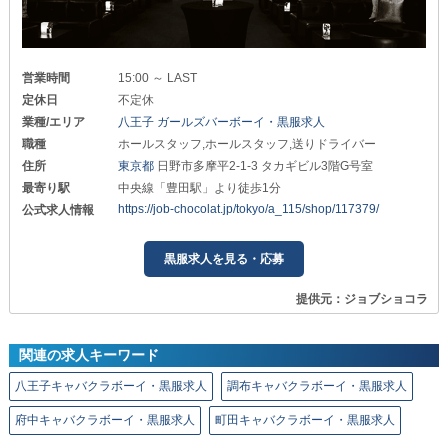
営業時間
15:00 ～ LAST
定休日
不定休
業種/エリア
八王子 ガールズバーボーイ・黒服求人
職種
ホールスタッフ,ホールスタッフ,送りドライバー
住所
東京都
日野市多摩平2-1-3 タカギビル3階G号室
最寄り駅
中央線「豊田駅」より徒歩1分
https://job-chocolat.jp/tokyo/a_115/shop/117379/
公式求人情報
黒服求人を見る・応募
提供元：ジョブショコラ
関連の求人キーワード
八王子キャバクラボーイ・黒服求人
調布キャバクラボーイ・黒服求人
府中キャバクラボーイ・黒服求人
町田キャバクラボーイ・黒服求人