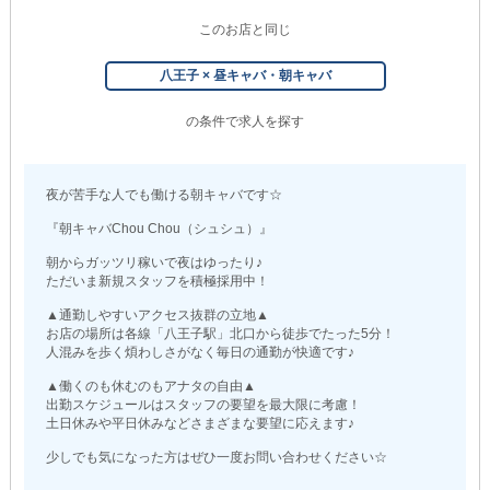
このお店と同じ
八王子 × 昼キャバ・朝キャバ
の条件で求人を探す
夜が苦手な人でも働ける朝キャバです☆
『朝キャバChou Chou（シュシュ）』
朝からガッツリ稼いで夜はゆったり♪
ただいま新規スタッフを積極採用中！
▲通勤しやすいアクセス抜群の立地▲
お店の場所は各線「八王子駅」北口から徒歩でたった5分！
人混みを歩く煩わしさがなく毎日の通勤が快適です♪
▲働くのも休むのもアナタの自由▲
出勤スケジュールはスタッフの要望を最大限に考慮！
土日休みや平日休みなどさまざまな要望に応えます♪
少しでも気になった方はぜひ一度お問い合わせください☆