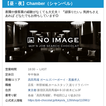
【昼・夜】Chamber（シャンベル）
夜職や接客業の経験がなくても大丈夫！ 『頑張りたい』気持ちさえ
あれば どなたでもお待ちしています◎
営業時間
18:00 ～ LAST
定休日
年中無休
業種/エリア
高田馬場 ガールズバーボーイ・黒服求人
職種
店長・幹部候補,ホールスタッフ,送りドライバー
住所
東京都
新宿区高田馬場4-9-10 鈴木ビル3F
最寄り駅
各線「高田馬場駅」早稲田口より徒歩2分
https://job-chocolat.jp/tokyo/a_128/shop/110961/
公式求人情報