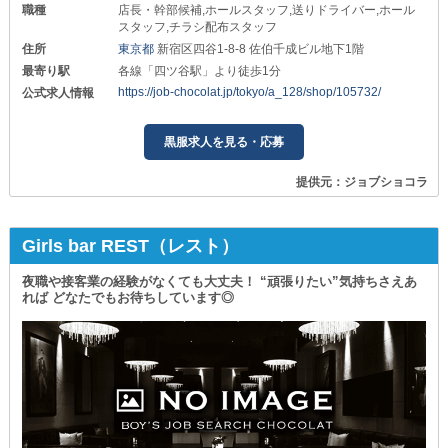
職種
店長・幹部候補,ホールスタッフ,送りドライバー,ホール
スタッフ,チラシ配布スタッフ
住所
東京都
新宿区四谷1-8-8 佐伯千成ビル地下1階
最寄り駅
各線「四ツ谷駅」より徒歩1分
https://job-chocolat.jp/tokyo/a_128/shop/105732/
公式求人情報
黒服求人を見る・応募
提供元：ジョブショコラ
Girls bar REST（レスト）
夜職や接客業の経験がなくても大丈夫！ “頑張りたい”気持ちさえあ
れば どなたでもお待ちしています◎