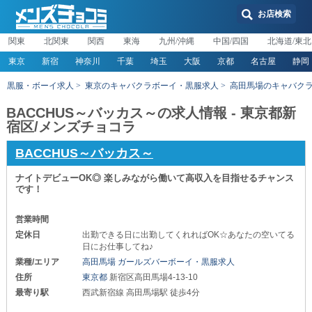
お店検索
関東
北関東
関西
東海
九州/沖縄
中国/四国
北海道/東北
東京
新宿
神奈川
千葉
埼玉
大阪
京都
名古屋
静岡
黒服・ボーイ求人
東京のキャバクラボーイ・黒服求人
高田馬場のキャバク
BACCHUS～バッカス～の求人情報 - 東京都新
宿区/メンズチョコラ
BACCHUS～バッカス～
ナイトデビューOK◎ 楽しみながら働いて高収入を目指せるチャンス
です！
営業時間
定休日
出勤できる日に出勤してくれればOK☆あなたの空いてる
日にお仕事してね♪
業種/エリア
高田馬場 ガールズバーボーイ・黒服求人
住所
東京都
新宿区高田馬場4-13-10
最寄り駅
西武新宿線 高田馬場駅 徒歩4分