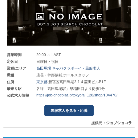
営業時間
20:00 ～ LAST
定休日
日曜日・祝日
業種/エリア
高田馬場 キャバクラボーイ・黒服求人
職種
店長・幹部候補,ホールスタッフ
住所
東京都
新宿区高田馬場3-1-4 菱田ビルB1F
最寄り駅
各線「高田馬場駅」早稲田口より徒歩1分
https://job-chocolat.jp/tokyo/a_128/shop/104470/
公式求人情報
黒服求人を見る・応募
提供元：ジョブショコラ