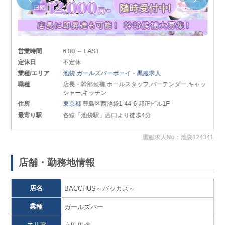
営業時間
6:00 ～ LAST
定休日
不定休
業種/エリア
池袋 ガールズバーボーイ・黒服求人
職種
店長・幹部候補,ホールスタッフ,バーテンダー,キャッ
シャー,キッチン
住所
東京都
豊島区西池袋1-44-6 邦正ビル1F
最寄り駅
各線「池袋駅」西口より徒歩4分
黒服求人No：池袋124341
30
店舗・勤務地情報
店名
BACCHUS～バッカス～
業種
ガールズバー