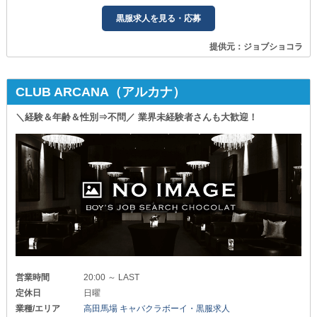
黒服求人を見る・応募
提供元：ジョブショコラ
CLUB ARCANA（アルカナ）
＼経験＆年齢＆性別⇒不問／ 業界未経験者さんも大歓迎！
営業時間
20:00 ～ LAST
定休日
日曜
業種/エリア
高田馬場 キャバクラボーイ・黒服求人