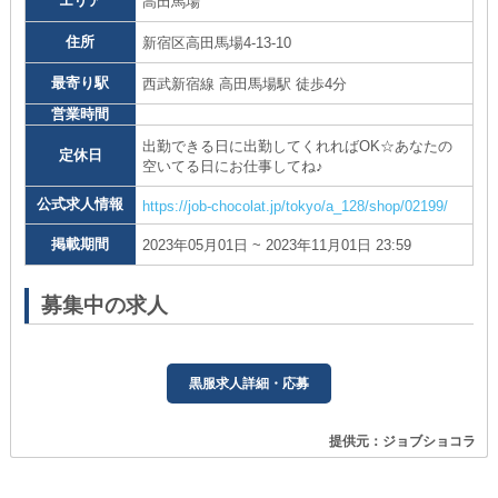
エリア
高田馬場
住所
新宿区高田馬場4-13-10
最寄り駅
西武新宿線 高田馬場駅 徒歩4分
営業時間
出勤できる日に出勤してくれればOK☆あなたの
定休日
空いてる日にお仕事してね♪
公式求人情報
https://job-chocolat.jp/tokyo/a_128/shop/02199/
掲載期間
2023年05月01日 ~ 2023年11月01日 23:59
募集中の求人
黒服求人詳細・応募
提供元：ジョブショコラ