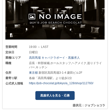
営業時間
19:00 ～ LAST
定休日
日曜日
業種/エリア
高田馬場 キャバクラボーイ・黒服求人
職種
店長・幹部候補,ホールスタッフ,ヘアメイク,送りドライ
バー,キッチン
住所
東京都
新宿区高田馬場3-1-4 菱田ビル2F
最寄り駅
各線「高田馬場駅」より徒歩1分
https://job-chocolat.jp/tokyo/a_128/shop/112760/
公式求人情報
黒服求人を見る・応募
提供元：ジョブショコラ