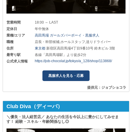
営業時間
18:00 ～ LAST
定休日
年中無休
業種/エリア
高田馬場 ガールズバーボーイ・黒服求人
職種
店長・幹部候補,ホールスタッフ,送りドライバー
住所
東京都
新宿区高田馬場4丁目9番10号 鈴木ビル 3階
最寄り駅
各線「高田馬場駅」より徒歩2分
https://job-chocolat.jp/tokyo/a_128/shop/113868/
公式求人情報
黒服求人を見る・応募
提供元：ジョブショコラ
Club Diva（ディーバ）
＼優良・法人経営店／ あなたの生活を今以上に豊かにしてみせま
す！ 経験・スキル・年齢関係なし◎