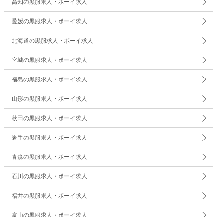
高知の黒服求人・ボーイ求人
愛媛の黒服求人・ボーイ求人
北海道の黒服求人・ボーイ求人
宮城の黒服求人・ボーイ求人
福島の黒服求人・ボーイ求人
山形の黒服求人・ボーイ求人
秋田の黒服求人・ボーイ求人
岩手の黒服求人・ボーイ求人
青森の黒服求人・ボーイ求人
石川の黒服求人・ボーイ求人
福井の黒服求人・ボーイ求人
富山の黒服求人・ボーイ求人