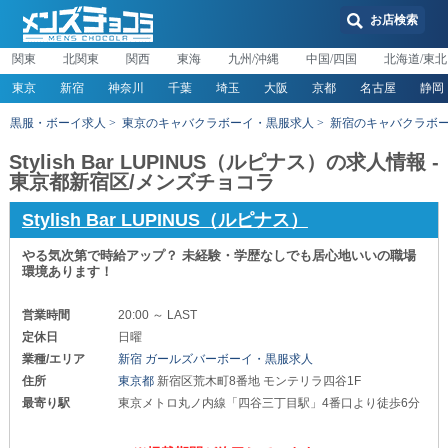
お店検索
関東
北関東
関西
東海
九州/沖縄
中国/四国
北海道/東北
東京
新宿
神奈川
千葉
埼玉
大阪
京都
名古屋
静岡
黒服・ボーイ求人
東京のキャバクラボーイ・黒服求人
新宿のキャバクラボ
Stylish Bar LUPINUS（ルピナス）の求人情報 -
東京都新宿区/メンズチョコラ
Stylish Bar LUPINUS（ルピナス）
やる気次第で時給アップ？ 未経験・学歴なしでも居心地いいの職場
環境あります！
営業時間
20:00 ～ LAST
定休日
日曜
業種/エリア
新宿 ガールズバーボーイ・黒服求人
住所
東京都
新宿区荒木町8番地 モンテリラ四谷1F
最寄り駅
東京メトロ丸ノ内線「四谷三丁目駅」4番口より徒歩6分