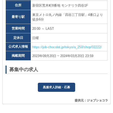
住所
新宿区荒木町8番地 モンテリラ四谷1F
東京メトロ丸ノ内線「四谷三丁目駅」4番口より
最寄り駅
徒歩6分
営業時間
20:00 ～ LAST
定休日
日曜
公式求人情報
https://job-chocolat.jp/tokyo/a_250/shop/02222/
掲載期間
2023年09月20日 ~ 2024年03月20日 23:59
募集中の求人
黒服求人詳細・応募
提供元：ジョブショコラ