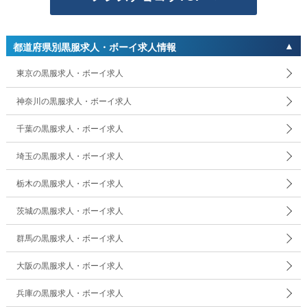
都道府県別黒服求人・ボーイ求人情報
東京の黒服求人・ボーイ求人
神奈川の黒服求人・ボーイ求人
千葉の黒服求人・ボーイ求人
埼玉の黒服求人・ボーイ求人
栃木の黒服求人・ボーイ求人
茨城の黒服求人・ボーイ求人
群馬の黒服求人・ボーイ求人
大阪の黒服求人・ボーイ求人
兵庫の黒服求人・ボーイ求人