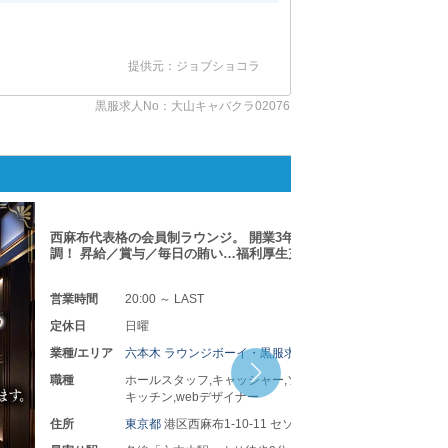
提供元：ジョブショコラ
黒服求人No：大山キャバクラ02076
POSEIDON C
制ラウンジ。 開業3年目連日満席＆業績絶好
毎日の賄い…福利厚生充実◎
 LAST
ラウンジボーイ・黒服求人
タッフ,キャッシャー,ソムリエ,店長・幹部候補,
,webデザイナー
港区西麻布1-10-11 セソーラス西麻布ビル1階