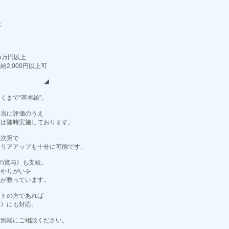
上
フ
￣
5万円以上
2,000円以上可
 ◢
くまで“基本給”。
正当に評価のうえ
》は随時実施しております。
躍次第で
ャリアアップも十分に可能です。
の賞与》も支給。
とやりがいを
境が整っています。
イトの方であれば
い》にも対応。
お気軽にご相談ください。