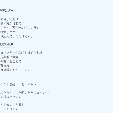
━━━━━━━━━━━━━━････
充実制度■
￣￣￣￣￣￣
を完備しており
た働き方が可能です。
もちろん、万が一の時にも安心。
を軽減しつつ
取り組んでいただけます。
別な時間■
￣￣￣￣￣￣
スタッフ同士が親睦を深められる
を定期的に実施。
を共有することで
が育まれ
も好循環をもたらします。
━━━━━━━━━━━━━━････
社からお気軽にご参加ください。
かめたうえでご判断いただけますので
歩を踏み出せます。
たとお会いでき日を
にしております。