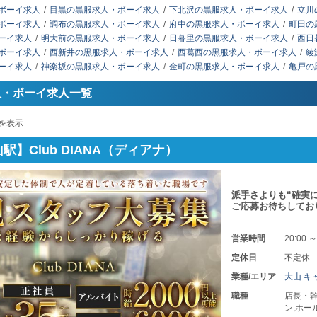
ボーイ求人
目黒の黒服求人・ボーイ求人
下北沢の黒服求人・ボーイ求人
立川
ボーイ求人
調布の黒服求人・ボーイ求人
府中の黒服求人・ボーイ求人
町田の
ーイ求人
明大前の黒服求人・ボーイ求人
日暮里の黒服求人・ボーイ求人
西日
ボーイ求人
西新井の黒服求人・ボーイ求人
西葛西の黒服求人・ボーイ求人
綾
ーイ求人
神楽坂の黒服求人・ボーイ求人
金町の黒服求人・ボーイ求人
亀戸の
人・ボーイ求人一覧
を表示
駅】Club DIANA（ディアナ）
派手さよりも“確実
ご応募お待ちしてお
営業時間
20:00 ～
定休日
不定休
業種/エリア
大山 キ
職種
店長・幹
ン,ホー