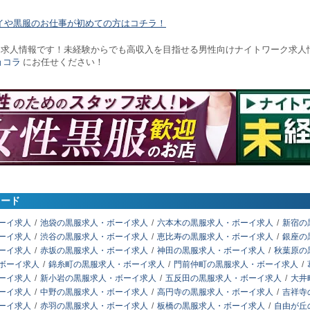
イや黒服のお仕事が初めての方はコチラ！
イ求人情報です！未経験からでも高収入を目指せる男性向けナイトワーク求人
ョコラ
にお任せください！
ワード
ーイ求人
池袋の黒服求人・ボーイ求人
六本木の黒服求人・ボーイ求人
新宿の
ーイ求人
渋谷の黒服求人・ボーイ求人
恵比寿の黒服求人・ボーイ求人
銀座の
ーイ求人
赤坂の黒服求人・ボーイ求人
神田の黒服求人・ボーイ求人
秋葉原の
ボーイ求人
錦糸町の黒服求人・ボーイ求人
門前仲町の黒服求人・ボーイ求人
ーイ求人
新小岩の黒服求人・ボーイ求人
五反田の黒服求人・ボーイ求人
大井
ーイ求人
中野の黒服求人・ボーイ求人
高円寺の黒服求人・ボーイ求人
吉祥寺
ーイ求人
赤羽の黒服求人・ボーイ求人
板橋の黒服求人・ボーイ求人
自由が丘