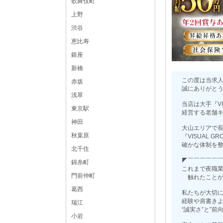
歌舞伎町
上野
渋谷
恵比寿
銀座
新橋
この度は当求
赤坂
誠にありがと
浅草
当店は大手『VI
東京駅
経営する老舗
神田
大山エリアで
秋葉原
『VISUAL 
確かな体制を
北千住
◤￣￣￣￣￣
錦糸町
これまで夜職
門前仲町
触れたことが
葛西
私たちが大切
経験や肩書き
瑞江
“誠実さ”と”前
小岩