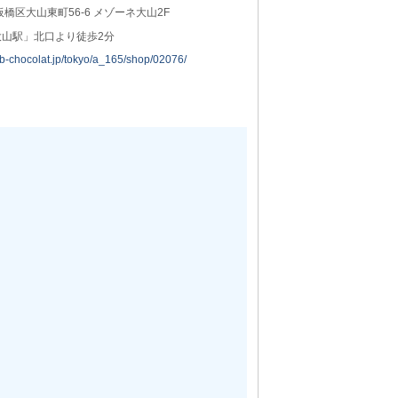
板橋区大山東町56-6 メゾーネ大山2F
大山駅」北口より徒歩2分
job-chocolat.jp/tokyo/a_165/shop/02076/