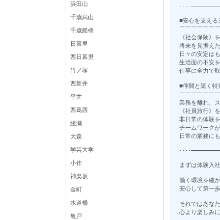
浜田山
････━━━━
千歳烏山
■安心を支える
￣￣￣￣￣￣
千歳船橋
《社会保険》
日暮里
将来を見据え
日々の安定は
西日暮里
生活面の不安
竹ノ塚
仕事に全力で
西新井
■仲間と築く特
￣￣￣￣￣￣
平井
業務を離れ、
西葛西
《社員旅行》
非日常の体験
綾瀬
チームワーク
日常の業務に
大森
学芸大学
････━━━━
小作
まずは体験入
神楽坂
働く環境を確
安心して第一
金町
水道橋
それではあな
心より楽しみ
亀戸