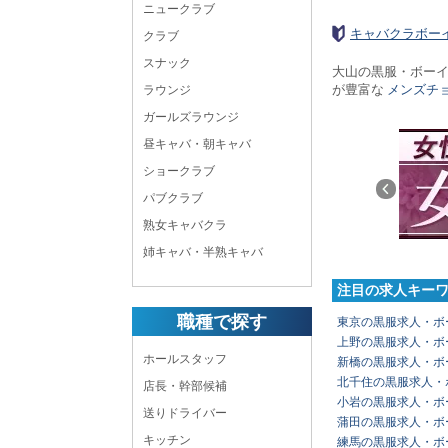
ニュークラブ
キャバクラボー
クラブ
スナック
大山の黒服・ボー
が豊富な
メンズチ
ラウンジ
ガールズラウンジ
昼キャバ・朝キャバ
ショークラブ
パブクラブ
熟女キャバクラ
姉キャバ・半熟キャバ
注目の求人キー
職種で探す
東京の黒服求人・ボ
上野の黒服求人・ボ
ホールスタッフ
新橋の黒服求人・ボ
北千住の黒服求人・
店長・幹部候補
小岩の黒服求人・ボ
送りドライバー
蒲田の黒服求人・ボ
キッチン
練馬の黒服求人・ボ