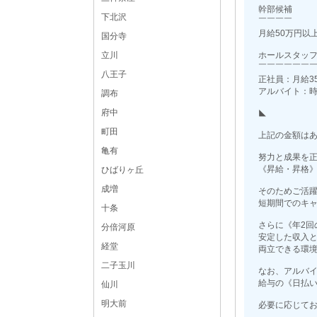
幹部候補
下北沢
￣￣￣￣
月給50万円以
国分寺
立川
ホールスタッ
￣￣￣￣￣￣
八王子
正社員：月給3
アルバイト：時給
調布
府中
◣
町田
上記の金額はあ
亀有
努力と成果を
《昇給・昇格
ひばりヶ丘
成増
そのためご活
短期間でのキ
十条
さらに《年2回
分倍河原
安定した収入
経堂
両立できる環
二子玉川
なお、アルバ
給与の《日払
仙川
明大前
必要に応じて