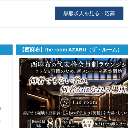
黒服求人を見る・応募
e room AZABU（ザ・ルーム）
西麻布代表格の会員
調！ 昇給／賞与／
営業時間
20:00 ～
定休日
日曜
業種/エリア
六本木 
職種
ホールス
キッチン
住所
東京都