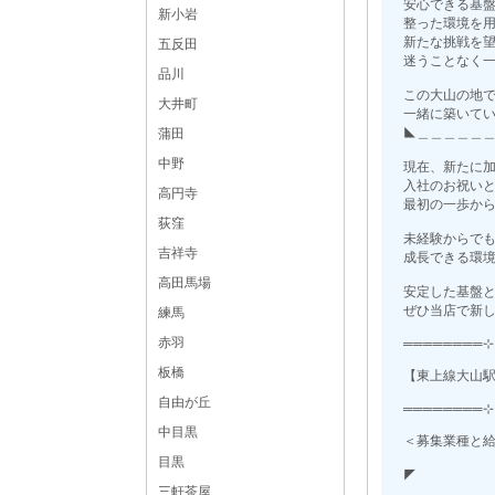
安心できる基
新小岩
整った環境を
新たな挑戦を
五反田
迷うことなく
品川
この大山の地
大井町
一緒に築いて
◣＿＿＿＿＿
蒲田
中野
現在、新たに
入社のお祝い
高円寺
最初の一歩か
荻窪
未経験からで
吉祥寺
成長できる環
高田馬場
安定した基盤
ぜひ当店で新
練馬
赤羽
════════
板橋
【東上線大山駅】
自由が丘
════════
中目黒
＜募集業種と
目黒
◤
三軒茶屋