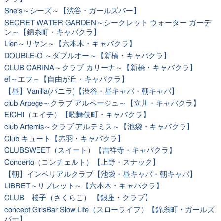
She's～シーズ～【渋谷・ガールズバー】
SECRET WATER GARDEN～シークレット ウォーター ガーデ
ン～【錦糸町・キャバクラ】
Lien～リヤン～【六本木・キャバクラ】
DOUBLE-O ～ダブルオー～【新橋・キャバクラ】
CLUB CARINA～クラブ カリーナ～【新橋・キャバクラ】
ef～エフ～【自由が丘・キャバクラ】
【昼】Vanilla(バニラ)【渋谷・昼キャバ・朝キャバ】
club Arpege～クラブ アルページュ～【立川・キャバクラ】
EICHI（エイチ）【歌舞伎町・キャバクラ】
club Artemis～クラブ アルテミス～【池袋・キャバクラ】
Club キュート【赤羽・キャバクラ】
CLUBSWEET（スイート）【吉祥寺・キャバクラ】
Concerto（コンチェルト）【上野・スナック】
【朝】インペリアルクラブ【池袋・昼キャバ・朝キャバ】
LIBRET～リブレット～【六本木・キャバクラ】
CLUB 桜子（さくらこ） 【銀座・クラブ】
concept GirlsBar Slow Life（スローライフ）【錦糸町・ガールズ
バー】