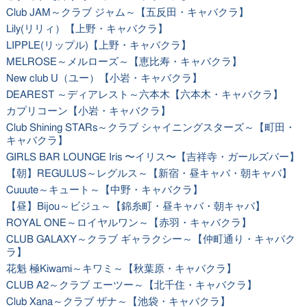
Club JAM～クラブ ジャム～【五反田・キャバクラ】
Lily(リリィ）【上野・キャバクラ】
LIPPLE(リップル)【上野・キャバクラ】
MELROSE～メルローズ～【恵比寿・キャバクラ】
New club U（ユー）【小岩・キャバクラ】
DEAREST ～ディアレスト～六本木【六本木・キャバクラ】
カプリコーン【小岩・キャバクラ】
Club Shining STARs～クラブ シャイニングスターズ～【町田・
キャバクラ】
GIRLS BAR LOUNGE Iris 〜イリス〜【吉祥寺・ガールズバー】
【朝】REGULUS～レグルス～【新宿・昼キャバ・朝キャバ】
Cuuute～キュート～【中野・キャバクラ】
【昼】Bijou～ビジュ～【錦糸町・昼キャバ・朝キャバ】
ROYAL ONE～ロイヤルワン～【赤羽・キャバクラ】
CLUB GALAXY～クラブ ギャラクシー～【仲町通り・キャバク
ラ】
花魁 極Kiwami～キワミ～【秋葉原・キャバクラ】
CLUB A2～クラブ エーツー～【北千住・キャバクラ】
Club Xana～クラブ ザナ～【池袋・キャバクラ】