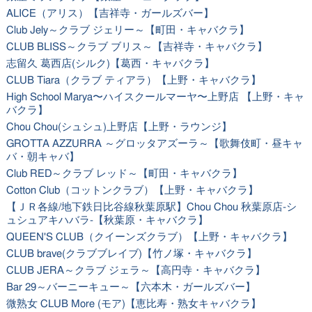
ALICE（アリス）【吉祥寺・ガールズバー】
Club Jely～クラブ ジェリー～【町田・キャバクラ】
CLUB BLISS～クラブ ブリス～【吉祥寺・キャバクラ】
志留久 葛西店(シルク)【葛西・キャバクラ】
CLUB Tiara（クラブ ティアラ）【上野・キャバクラ】
High School Marya〜ハイスクールマーヤ〜上野店 【上野・キャ
バクラ】
Chou Chou(シュシュ)上野店【上野・ラウンジ】
GROTTA AZZURRA ～グロッタアズーラ～【歌舞伎町・昼キャ
バ・朝キャバ】
Club RED～クラブ レッド～【町田・キャバクラ】
Cotton Club（コットンクラブ）【上野・キャバクラ】
【ＪＲ各線/地下鉄日比谷線秋葉原駅】Chou Chou 秋葉原店-シ
ュシュアキハバラ-【秋葉原・キャバクラ】
QUEEN'S CLUB（クイーンズクラブ）【上野・キャバクラ】
CLUB brave(クラブブレイブ)【竹ノ塚・キャバクラ】
CLUB JERA～クラブ ジェラ～【高円寺・キャバクラ】
Bar 29～バーニーキュー～【六本木・ガールズバー】
微熟女 CLUB More (モア)【恵比寿・熟女キャバクラ】