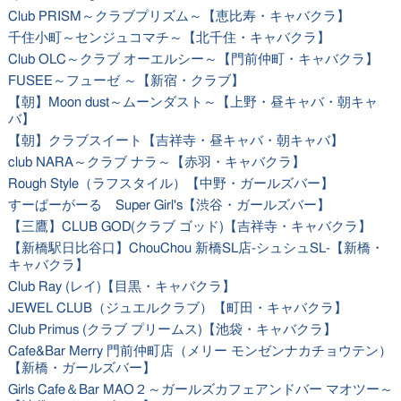
Club PRISM～クラブプリズム～【恵比寿・キャバクラ】
千住小町～センジュコマチ～【北千住・キャバクラ】
Club OLC～クラブ オーエルシー～【門前仲町・キャバクラ】
FUSEE～フューゼ ～【新宿・クラブ】
【朝】Moon dust～ムーンダスト～【上野・昼キャバ・朝キャ
バ】
【朝】クラブスイート【吉祥寺・昼キャバ・朝キャバ】
club NARA～クラブ ナラ～【赤羽・キャバクラ】
Rough Style（ラフスタイル）【中野・ガールズバー】
すーぱーがーる Super Girl's【渋谷・ガールズバー】
【三鷹】CLUB GOD(クラブ ゴッド)【吉祥寺・キャバクラ】
【新橋駅日比谷口】ChouChou 新橋SL店-シュシュSL-【新橋・
キャバクラ】
Club Ray (レイ)【目黒・キャバクラ】
JEWEL CLUB（ジュエルクラブ）【町田・キャバクラ】
Club Primus (クラブ プリームス)【池袋・キャバクラ】
Cafe&Bar Merry 門前仲町店（メリー モンゼンナカチョウテン）
【新橋・ガールズバー】
Girls Cafe＆Bar MAO２～ガールズカフェアンドバー マオツー～