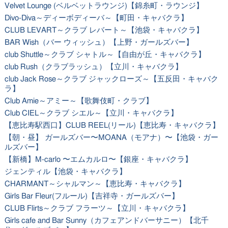
Velvet Lounge (ベルベットラウンジ)【錦糸町・ラウンジ】
Divo-Diva～ディーボディーバ～【町田・キャバクラ】
CLUB LEVART～クラブ レバート～【池袋・キャバクラ】
BAR Wish（バー ウィッシュ）【上野・ガールズバー】
club Shuttle～クラブ シャトル～【自由が丘・キャバクラ】
club Rush（クラブラッシュ）【立川・キャバクラ】
club Jack Rose～クラブ ジャックローズ～【五反田・キャバク
ラ】
Club Amie～アミー～【歌舞伎町・クラブ】
Club CIEL～クラブ シエル～【立川・キャバクラ】
【恵比寿駅西口】CLUB REEL(リール)【恵比寿・キャバクラ】
【朝・昼】 ガールズバー〜MOANA（モアナ）〜【池袋・ガー
ルズバー】
【新橋】M-carlo 〜エムカルロ〜【銀座・キャバクラ】
ジェンティル【池袋・キャバクラ】
CHARMANT～シャルマン～【恵比寿・キャバクラ】
Girls Bar Fleur(フルール)【吉祥寺・ガールズバー】
CLUB Flirts～クラブ フラーツ～【立川・キャバクラ】
Girls cafe and Bar Sunny（カフェアンドバーサニー）【北千