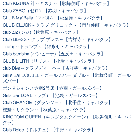
Club KIZUNA 絆～キズナ～【歌舞伎町・キャバクラ】
Club ZERO（ゼロ）【赤羽・キャバクラ】
CLUB Ma’Belle（マベル）【秋葉原・キャバクラ】
CLUB GLUCK～クラブ グリュック～【門前仲町・キャバクラ】
club ZiZi(ジジ)【秋葉原・キャバクラ】
Club BLeSS～クラブ ブレス～【吉祥寺・キャバクラ】
Trump～トランプ～【錦糸町・キャバクラ】
Club bambina (バンビーナ)【五反田・キャバクラ】
CLUB LILITH（リリス）【小岩・キャバクラ】
club Diva～クラブディーバ～【吉祥寺・キャバクラ】
Girl's Bar DOUBLE～ガールズバー ダブル～【歌舞伎町・ガール
ズバー】
ボンヌシャンス赤羽2号店【赤羽・ガールズバー】
Girls Bar LOVE（ラブ）【池袋・ガールズバー】
Club GRANGE（グランジェ）【北千住・キャバクラ】
桜魁～サクラン～【秋葉原・キャバクラ】
KINGDOM QUEEN（キングダムクイーン）【歌舞伎町・キャバ
クラ】
Club Dolce（ドルチェ）【中野・キャバクラ】