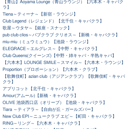
【青山】Aoyama Lounge（青山ラウンジ）【六本木・キャバク
ラ】
Tiena～ティーナ～【新宿・ラウンジ】
Club Legend（レジェンド）【北千住・キャバクラ】
歌屋～ウタヤ～【銀座・スナック】
pub club clios～パブクラブ クリオス～【新橋・キャバクラ】
miu-miu（ミュウミュウ）【池袋・ラウンジ】
ELEGRACE～エルグレス～【中野・キャバクラ】
Club Queens(クイーンズ)【中野・姉キャバ・半熟キャバ】
【六本木】LOUNGE SMILE～スマイル～【六本木・ラウンジ】
Proportion（プロポーション）【六本木・クラブ】
【歌舞伎町】azian club（アジアンクラブ）【歌舞伎町・キャバ
クラ】
アプリコット【北千住・キャバクラ】
Amour(アムール)【新橋・キャバクラ】
OLIVE 池袋西口店（オリーブ）【池袋・キャバクラ】
Tiara ～ティアラ～【自由が丘・ガールズバー】
New Club EPI～ニュークラブ エピ～【町田・キャバクラ】
RING～リング～【六本木・キャバクラ】