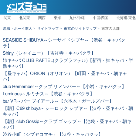
関東
北関東
関西
東海
九州/沖縄
中国/四国
北海道/東北
黒服・ボーイ求人
サイトマップ
東京のサイトマップ
東京の店舗
SEASIDE SHIBUYA～シーサイドシブヤ～【渋谷・キャバク
ラ】
Shiny（シャイニー）【吉祥寺・キャバクラ】
姉キャバ CLUB RAFTEL(クラブラフテル)【新宿・姉キャバ・半
熟キャバ】
【昼キャバ】ORION（オリオン）【町田・昼キャバ・朝キャ
バ】
club Remember～クラブ リメンバー～【小岩・キャバクラ】
Luminous～ルミナス～【渋谷・キャバクラ】
bar VR～バー ブイアール～【六本木・ガールズバー】
【朝】C69 shibuya～シーロック シブヤ～【渋谷・昼キャバ・朝
キャバ】
【朝】club Gossip～クラブ ゴシップ～【池袋・昼キャバ・朝キ
ャバ】
渋谷小町（シブヤコマチ）【渋谷・キャバクラ】