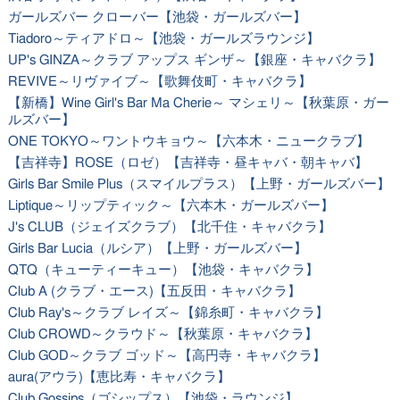
ガールズバー クローバー【池袋・ガールズバー】
Tiadoro～ティアドロ～【池袋・ガールズラウンジ】
UP's GINZA～クラブ アップス ギンザ～【銀座・キャバクラ】
REVIVE～リヴァイブ～【歌舞伎町・キャバクラ】
【新橋】Wine Girl's Bar Ma Cherie～ マシェリ～【秋葉原・ガー
ルズバー】
ONE TOKYO～ワントウキョウ～【六本木・ニュークラブ】
【吉祥寺】ROSE（ロゼ）【吉祥寺・昼キャバ・朝キャバ】
Girls Bar Smile Plus（スマイルプラス）【上野・ガールズバー】
Liptique～リップティック～【六本木・ガールズバー】
J's CLUB（ジェイズクラブ）【北千住・キャバクラ】
Girls Bar Lucia（ルシア）【上野・ガールズバー】
QTQ（キューティーキュー）【池袋・キャバクラ】
Club A (クラブ・エース)【五反田・キャバクラ】
Club Ray's～クラブ レイズ～【錦糸町・キャバクラ】
Club CROWD～クラウド～【秋葉原・キャバクラ】
Club GOD～クラブ ゴッド～【高円寺・キャバクラ】
aura(アウラ)【恵比寿・キャバクラ】
Club Gossips（ゴシップス）【池袋・ラウンジ】