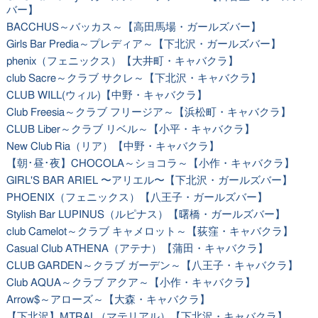
バー】
BACCHUS～バッカス～【高田馬場・ガールズバー】
Girls Bar Predia～プレディア～【下北沢・ガールズバー】
phenix（フェニックス）【大井町・キャバクラ】
club Sacre～クラブ サクレ～【下北沢・キャバクラ】
CLUB WILL(ウィル)【中野・キャバクラ】
Club Freesia～クラブ フリージア～【浜松町・キャバクラ】
CLUB Liber～クラブ リベル～【小平・キャバクラ】
New Club Ria（リア）【中野・キャバクラ】
【朝･昼･夜】CHOCOLA～ショコラ～【小作・キャバクラ】
GIRL'S BAR ARIEL 〜アリエル〜【下北沢・ガールズバー】
PHOENIX（フェニックス）【八王子・ガールズバー】
Stylish Bar LUPINUS（ルピナス）【曙橋・ガールズバー】
club Camelot～クラブ キャメロット～【荻窪・キャバクラ】
Casual Club ATHENA（アテナ）【蒲田・キャバクラ】
CLUB GARDEN～クラブ ガーデン～【八王子・キャバクラ】
Club AQUA～クラブ アクア～【小作・キャバクラ】
Arrow$～アローズ～【大森・キャバクラ】
【下北沢】MTRAL（マテリアル）【下北沢・キャバクラ】