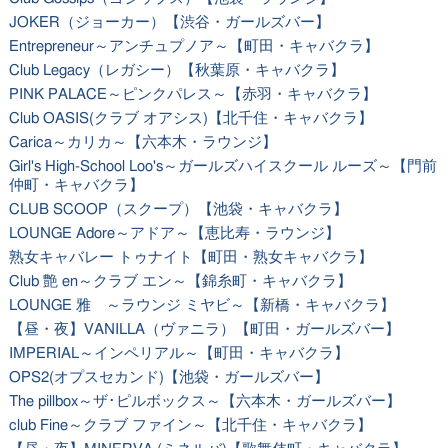
JOKER（ジョーカー）【渋谷・ガールズバー】
Entrepreneur～アンチュプノア～【町田・キャバクラ】
Club Legacy（レガシー）【秋葉原・キャバクラ】
PINK PALACE～ピンクパレス～【赤羽・キャバクラ】
Club OASIS(クラブ オアシス)【北千住・キャバクラ】
Carica～カリカ～【六本木・ラウンジ】
Girl's High-School Loo's～ガールズハイスクール ルーズ～【門前
仲町・キャバクラ】
CLUB SCOOP（スクープ）【池袋・キャバクラ】
LOUNGE Adore～アドア～【恵比寿・ラウンジ】
熟女キャバレー トゥナイト【町田・熟女キャバクラ】
Club 艶 en～クラブ エン～【錦糸町・キャバクラ】
LOUNGE 雅 ～ラウンジ ミヤビ～【新橋・キャバクラ】
【昼・夜】VANILLA（ヴァニラ）【町田・ガールズバー】
IMPERIAL～インペリアル～【町田・キャバクラ】
OPS2(オプスセカンド)【池袋・ガールズバー】
The pillbox～ザ･ピルボックス～【六本木・ガールズバー】
club Fine～クラブ ファイン～【北千住・キャバクラ】