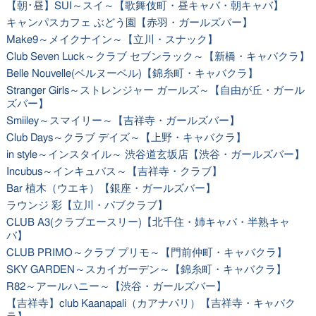
【朝･昼】SUI～スイ～【歌舞伎町・昼キャバ・朝キャバ】
キャンパスカフェ ぶどう園【赤羽・ガールズバー】
Make9～メイクナイン～【立川・スナック】
Club Seven Luck～クラブ セブンラック～【新橋・キャバクラ】
Belle Nouvelle(ベルヌーベル)【錦糸町・キャバクラ】
Stranger Girls～ストレンジャー ガールズ～【自由が丘・ガール
ズバー】
Smiiley～スマイリー～【吉祥寺・ガールズバー】
Club Days～クラブ デイズ～【上野・キャバクラ】
in style～インスタイル～ 渋谷道玄坂店【渋谷・ガールズバー】
Incubus～インキュバス～【吉祥寺・クラブ】
Bar 植木（ウエキ）【銀座・ガールズバー】
ラウンジ 彩【立川・パブクラブ】
CLUB A3(クラブエースリー)【北千住・姉キャバ・半熟キャ
バ】
CLUB PRIMO～クラブ プリモ～【門前仲町・キャバクラ】
SKY GARDEN～スカイガーデン～【錦糸町・キャバクラ】
R82～アールハニー～【渋谷・ガールズバー】
【吉祥寺】club Kaanapali（カアナパリ）【吉祥寺・キャバク