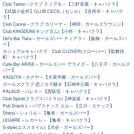
Club Tiamo～クラブ ティアモ～【三軒茶屋・キャバクラ】
【武蔵小金井】CLUB CECIL（セシル）【吉祥寺・キャバク
ラ】
Club Carina～クラブ カリーナ～【神田・ガールズラウンジ】
Club KINGDOM(キングダム)【小作・キャバクラ】
Girl's Bar Tiara～ガールズバー ティアラ～【板橋・ガールズバ
ー】
カジュアルキャバクラ Club CLOVER(クローバー)【歌舞伎
町・キャバクラ】
Cafe Bar ARISE～ガールズバー アライズ～【八王子・ガールズ
バー】
KAGUYA～カグヤ～【大泉学園・ガールズバー】
ガールズクラブ 恋ノカラ騒ギ【石神井公園・キャバクラ】
PALACE～パレス～【西荻窪・キャバクラ】
Club Spiral(クラブスパイラル)【神楽坂・キャバクラ】
Pub Snack L～パブスナック エル～【立川・スナック】
Sheryl～シェリル～【亀有・ガールズバー】
LEGARE～レガーレ～【亀有・キャバクラ】
S-style(エススタイル)【渋谷・ガールズバー】