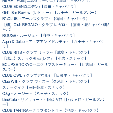
HERMITAGE( エルミタージュ)【蒲田・キャバクラ】
CLUB EDENZ(エデン)【調布・キャバクラ】
Girl's Bar Review（レビュー）【八王子・ガールズバー】
R'sCLUB～アールズクラブ～【蒲田・キャバクラ】
【朝】Club REGALO～クラブ レガロ～【蒲田・昼キャバ・朝キ
ャバ】
ROUGE～ルージュ～【府中・キャバクラ】
Aqua & Dolce～アクアアンドドルチェ～【八王子・キャバク
ラ】
CLUB RITS～クラブ リッツ～【成増・キャバクラ】
【瑞江】スナックRhea(レア）【小岩・スナック】
ECLIPSE TOKYO～エクリプストーキョー～【江古田・ガール
ズバー】
CLUB OWL（クラブアウル）【日暮里・キャバクラ】
Club With～クラブ ウィズ～【久米川・キャバクラ】
スナックイク【三軒茶屋・スナック】
O&g～オージー～【八王子・スナック】
LinoCute～リノキュート～阿佐ガ谷【阿佐ヶ谷・ガールズバ
ー】
CLUB TANTRA～クラブタントラ～【池袋・キャバクラ】