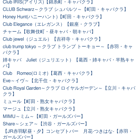
Club IRIS(アイリス)【錦糸町・キャバクラ】
CLUB Schwarz～クラブ シュバルツ～【町田・キャバクラ】
Honey Hunt(ハニーハント)【町田・キャバクラ】
Club Elegance（エレガンス）【銀座・クラブ】
チャーム【歌舞伎町・昼キャバ・朝キャバ】
Club jewel（ジュエル）【吉祥寺・キャバクラ】
club trump tokyo ～クラブ トランプ トーキョー～【赤羽・キャ
バクラ】
姉キャバ Juliet（ジュリエット）【葛西・姉キャバ・半熟キャ
バ】
Club Romeo(ロミオ)【葛西・キャバクラ】
Eve～イヴ～【北千住・キャバクラ】
Club Royal Garden～クラブ ロイヤルガーデン～【立川・キャバ
クラ】
ミュール【町田・熟女キャバクラ】
マージュ【立川・熟女キャバクラ】
MIMU～ミム～【町田・ガールズバー】
Share～シェア～【渋谷・ガールズバー】
【JR赤羽駅昼・夕】コンセプトバー 月花-つきはな-【赤羽・
ガールズバー】