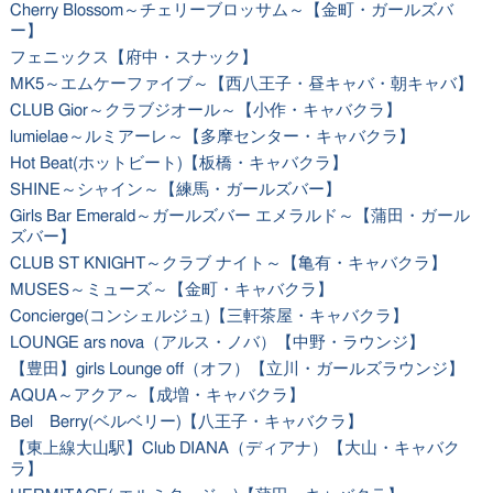
Cherry Blossom～チェリーブロッサム～【金町・ガールズバ
ー】
フェニックス【府中・スナック】
MK5～エムケーファイブ～【西八王子・昼キャバ・朝キャバ】
CLUB Gior～クラブジオール～【小作・キャバクラ】
lumielae～ルミアーレ～【多摩センター・キャバクラ】
Hot Beat(ホットビート)【板橋・キャバクラ】
SHINE～シャイン～【練馬・ガールズバー】
Girls Bar Emerald～ガールズバー エメラルド～【蒲田・ガール
ズバー】
CLUB ST KNIGHT～クラブ ナイト～【亀有・キャバクラ】
MUSES～ミューズ～【金町・キャバクラ】
Concierge(コンシェルジュ)【三軒茶屋・キャバクラ】
LOUNGE ars nova（アルス・ノバ）【中野・ラウンジ】
【豊田】girls Lounge off（オフ）【立川・ガールズラウンジ】
AQUA～アクア～【成増・キャバクラ】
Bel Berry(ベルベリー)【八王子・キャバクラ】
【東上線大山駅】Club DIANA（ディアナ）【大山・キャバク
ラ】