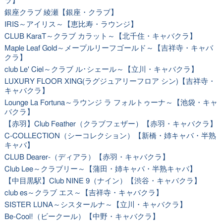
ラ】
銀座クラブ 綾瀬【銀座・クラブ】
IRIS～アイリス～【恵比寿・ラウンジ】
CLUB KaraT～クラブ カラット～【北千住・キャバクラ】
Maple Leaf Gold～メープルリーフゴールド～【吉祥寺・キャバ
クラ】
club Le' Ciel～クラブ ル･シェール～【立川・キャバクラ】
LUXURY FLOOR XING(ラグジュアリーフロア シン)【吉祥寺・
キャバクラ】
Lounge La Fortuna～ラウンジ ラ フォルトゥーナ～【池袋・キャ
バクラ】
【赤羽】Club Feather（クラブフェザー）【赤羽・キャバクラ】
C-COLLECTION（シーコレクション）【新橋・姉キャバ・半熟
キャバ】
CLUB Dearer-（ディアラ）【赤羽・キャバクラ】
Club Lee～クラブリー～【蒲田・姉キャバ・半熟キャバ】
【中目黒駅】Club NINE 9（ナイン）【渋谷・キャバクラ】
club es～クラブ エス～【吉祥寺・キャバクラ】
SISTER LUNA～シスタールナ～【立川・キャバクラ】
Be-Cool!（ビークール）【中野・キャバクラ】