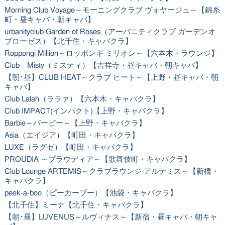
Morning Club Voyage～モーニングクラブ ヴォヤージュ～【錦糸
町・昼キャバ・朝キャバ】
urbanityclub Garden of Roses（アーバニティクラブ ガーデンオ
ブローゼス）【北千住・キャバクラ】
Roppongi Million～ロッポンギ ミリオン～【六本木・ラウンジ】
Club Misty（ミスティ）【吉祥寺・昼キャバ・朝キャバ】
【朝･昼】CLUB HEAT～クラブ ヒート～【上野・昼キャバ・朝
キャバ】
Club Lalah（ララァ）【六本木・キャバクラ】
Club IMPACT(インパクト)【上野・キャバクラ】
Barbie～バービー～【上野・キャバクラ】
Asia（エイジア）【町田・キャバクラ】
LUXE（ラグゼ）【町田・キャバクラ】
PROUDIA ～プラウディア～【歌舞伎町・キャバクラ】
Club Lounge ARTEMIS～クラブラウンジ アルテミス～【新橋・
キャバクラ】
peek-a-boo（ピーカーブー）【池袋・キャバクラ】
【北千住】ミーナ【北千住・キャバクラ】
【朝･昼】LUVENUS～ルヴィナス～【新宿・昼キャバ・朝キャ