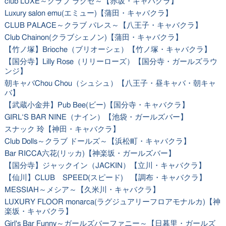
club LUXE～クラブ ラグゼ～【赤坂・キャバクラ】
Luxury salon emu(エミュー)【蒲田・キャバクラ】
CLUB PALACE～クラブ パレス～【八王子・キャバクラ】
Club Chainon(クラブシェノン)【蒲田・キャバクラ】
【竹ノ塚】Brioche（ブリオーシェ）【竹ノ塚・キャバクラ】
【国分寺】Lilly Rose（リリーローズ）【国分寺・ガールズラウ
ンジ】
朝キャバChou Chou（シュシュ）【八王子・昼キャバ・朝キャ
バ】
【武蔵小金井】Pub Bee(ビー)【国分寺・キャバクラ】
GIRL‘S BAR NINE（ナイン）【池袋・ガールズバー】
スナック 玲【神田・キャバクラ】
Club Dolls～クラブ ドールズ～【浜松町・キャバクラ】
Bar RICCA六花(リッカ)【神楽坂・ガールズバー】
【国分寺】ジャックイン（JACKIN）【立川・キャバクラ】
【仙川】CLUB SPEED(スピード) 【調布・キャバクラ】
MESSIAH～メシア～【久米川・キャバクラ】
LUXURY FLOOR monarca(ラグジュアリーフロアモナルカ)【神
楽坂・キャバクラ】
Girl's Bar Funny～ガールズバーファニー～【日暮里・ガールズ