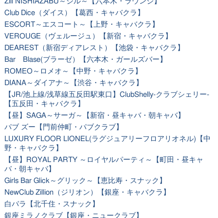
Zill NISHIAZABU～ジル～【六本木・ラウンジ】
Club Dice（ダイス）【葛西・キャバクラ】
ESCORT～エスコート～【上野・キャバクラ】
VEROUGE（ヴェルージュ）【新宿・キャバクラ】
DEAREST（新宿ディアレスト）【池袋・キャバクラ】
Bar Blase(ブラーゼ）【六本木・ガールズバー】
ROMEO～ロメオ～【中野・キャバクラ】
DIANA～ダイアナ～【渋谷・キャバクラ】
【JR/池上線/浅草線五反田駅東口】ClubShelly-クラブシェリー-
【五反田・キャバクラ】
【昼】SAGA～サーガ～【新宿・昼キャバ・朝キャバ】
パブ ズー【門前仲町・パブクラブ】
LUXURY FLOOR LIONEL(ラグジュアリーフロアリオネル)【中
野・キャバクラ】
【昼】ROYAL PARTY ～ロイヤルパーティ～【町田・昼キャ
バ・朝キャバ】
Girls Bar Glick～グリック～【恵比寿・スナック】
NewClub Zillion（ジリオン）【銀座・キャバクラ】
白バラ【北千住・スナック】
銀座ミラノクラブ【銀座・ニュークラブ】