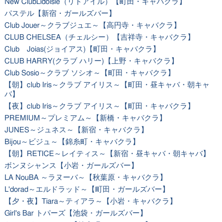
New ClubLidoisle（リドアイル）【町田・キャバクラ】
パステル【新宿・ガールズバー】
Club Jouer～クラブジュエ～【高円寺・キャバクラ】
CLUB CHELSEA（チェルシー）【吉祥寺・キャバクラ】
Club Joias(ジョイアス)【町田・キャバクラ】
CLUB HARRY(クラブ ハリー)【上野・キャバクラ】
Club Sosio～クラブ ソシオ～【町田・キャバクラ】
【朝】club Iris～クラブ アイリス～【町田・昼キャバ・朝キャ
バ】
【夜】club Iris～クラブ アイリス～【町田・キャバクラ】
PREMIUM～プレミアム～【新橋・キャバクラ】
JUNES～ジュネス～【新宿・キャバクラ】
Bijou～ビジュ～【錦糸町・キャバクラ】
【朝】RETICE～レイティス～【新宿・昼キャバ・朝キャバ】
ボンヌシャンス【小岩・ガールズバー】
LA NouBA ～ラヌーバ～【秋葉原・キャバクラ】
L'dorad～エルドラッド～【町田・ガールズバー】
【夕・夜】Tiara～ティアラ～【小岩・キャバクラ】
Girl's Bar トパーズ【池袋・ガールズバー】