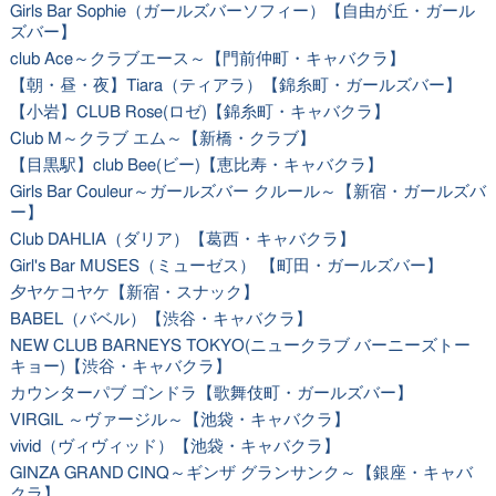
Girls Bar Sophie（ガールズバーソフィー）【自由が丘・ガール
ズバー】
club Ace～クラブエース～【門前仲町・キャバクラ】
【朝・昼・夜】Tiara（ティアラ）【錦糸町・ガールズバー】
【小岩】CLUB Rose(ロゼ)【錦糸町・キャバクラ】
Club M～クラブ エム～【新橋・クラブ】
【目黒駅】club Bee(ビー)【恵比寿・キャバクラ】
Girls Bar Couleur～ガールズバー クルール～【新宿・ガールズバ
ー】
Club DAHLIA（ダリア）【葛西・キャバクラ】
Girl's Bar MUSES（ミューゼス） 【町田・ガールズバー】
夕ヤケコヤケ【新宿・スナック】
BABEL（バベル）【渋谷・キャバクラ】
NEW CLUB BARNEYS TOKYO(ニュークラブ バーニーズトー
キョー)【渋谷・キャバクラ】
カウンターパブ ゴンドラ【歌舞伎町・ガールズバー】
VIRGIL ～ヴァージル～【池袋・キャバクラ】
vivid（ヴィヴィッド）【池袋・キャバクラ】
GINZA GRAND CINQ～ギンザ グランサンク～【銀座・キャバ
クラ】