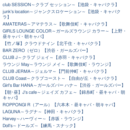
club SESSION～クラブ セッション～【池袋・キャバクラ】
junk's location～ジャンクスロケーション～【池袋・キャバク
ラ】
AMATERAS～アマテラス～【歌舞伎町・キャバクラ】
GIRLS LOUNGE COLOR～ガールズラウンジ カラー～【上野・
昼キャバ・朝キャバ】
【竹ノ塚】クラウドナイン【北千住・キャバクラ】
BAR ZERO（ゼロ）【渋谷・ガールズバー】
CLUB J～クラブ ジェイ～【赤羽・キャバクラ】
ラウンジ May～ラウンジ メイ～【歌舞伎町・ラウンジ】
CLUB JERMA～ジェルマ～【門前仲町・キャバクラ】
CLUB Coast～クラブコースト～ 【自由が丘・キャバクラ】
Girl's Bar HANA～ガールズバー ハナ～【渋谷・ガールズバー】
【朝･昼】J's cafe～ジェイズ カフェ～【錦糸町・昼キャバ・朝
キャバ】
ROPPONGI R（アール）【六本木・昼キャバ・朝キャバ】
LAGUNA～ラグナ～【神田・キャバクラ】
Harvey～ハーヴィー～【赤坂・ラウンジ】
Doll's～ドールズ～【練馬・スナック】