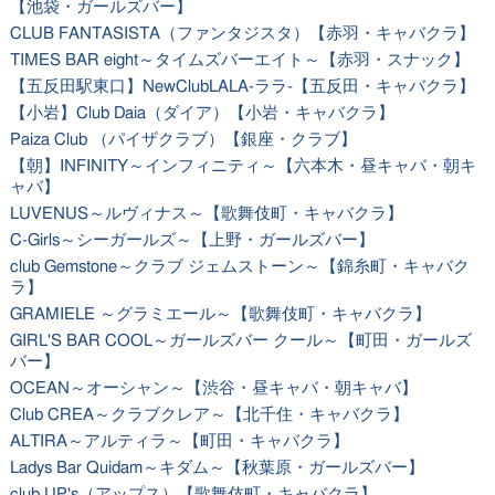
【池袋・ガールズバー】
CLUB FANTASISTA（ファンタジスタ）【赤羽・キャバクラ】
TIMES BAR eight～タイムズバーエイト～【赤羽・スナック】
【五反田駅東口】NewClubLALA-ララ-【五反田・キャバクラ】
【小岩】Club Daia（ダイア）【小岩・キャバクラ】
Paiza Club （パイザクラブ）【銀座・クラブ】
【朝】INFINITY～インフィニティ～【六本木・昼キャバ・朝キ
ャバ】
LUVENUS～ルヴィナス～【歌舞伎町・キャバクラ】
C-Girls～シーガールズ～【上野・ガールズバー】
club Gemstone～クラブ ジェムストーン～【錦糸町・キャバク
ラ】
GRAMIELE ～グラミエール～【歌舞伎町・キャバクラ】
GIRL'S BAR COOL～ガールズバー クール～【町田・ガールズ
バー】
OCEAN～オーシャン～【渋谷・昼キャバ・朝キャバ】
Club CREA～クラブクレア～【北千住・キャバクラ】
ALTIRA～アルティラ～【町田・キャバクラ】
Ladys Bar Quidam～キダム～【秋葉原・ガールズバー】
club UP's（アップス）【歌舞伎町・キャバクラ】