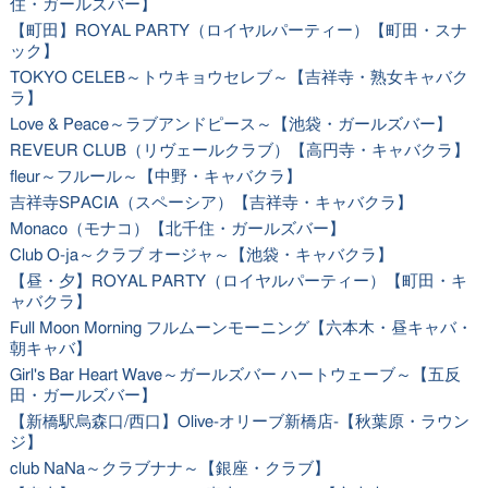
住・ガールズバー】
【町田】ROYAL PARTY（ロイヤルパーティー）【町田・スナ
ック】
TOKYO CELEB～トウキョウセレブ～【吉祥寺・熟女キャバク
ラ】
Love & Peace～ラブアンドピース～【池袋・ガールズバー】
REVEUR CLUB（リヴェールクラブ）【高円寺・キャバクラ】
fleur～フルール～【中野・キャバクラ】
吉祥寺SPACIA（スペーシア）【吉祥寺・キャバクラ】
Monaco（モナコ）【北千住・ガールズバー】
Club O-ja～クラブ オージャ～【池袋・キャバクラ】
【昼・夕】ROYAL PARTY（ロイヤルパーティー）【町田・キ
ャバクラ】
Full Moon Morning フルムーンモーニング【六本木・昼キャバ・
朝キャバ】
Girl's Bar Heart Wave～ガールズバー ハートウェーブ～【五反
田・ガールズバー】
【新橋駅烏森口/西口】Olive-オリーブ新橋店-【秋葉原・ラウン
ジ】
club NaNa～クラブナナ～【銀座・クラブ】