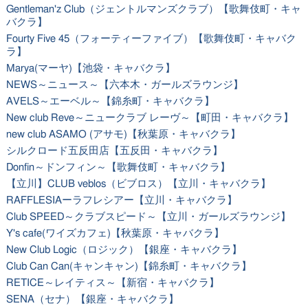
Gentleman'z Club（ジェントルマンズクラブ）【歌舞伎町・キャ
バクラ】
Fourty Five 45（フォーティーファイブ）【歌舞伎町・キャバク
ラ】
Marya(マーヤ)【池袋・キャバクラ】
NEWS～ニュース～【六本木・ガールズラウンジ】
AVELS～エーベル～【錦糸町・キャバクラ】
New club Reve～ニュークラブ レーヴ～【町田・キャバクラ】
new club ASAMO (アサモ)【秋葉原・キャバクラ】
シルクロード五反田店【五反田・キャバクラ】
Donfin～ドンフィン～【歌舞伎町・キャバクラ】
【立川】CLUB veblos（ビブロス）【立川・キャバクラ】
RAFFLESIAーラフレシアー【立川・キャバクラ】
Club SPEED～クラブスピード～【立川・ガールズラウンジ】
Y's cafe(ワイズカフェ)【秋葉原・キャバクラ】
New Club Logic（ロジック）【銀座・キャバクラ】
Club Can Can(キャンキャン)【錦糸町・キャバクラ】
RETICE～レイティス～【新宿・キャバクラ】
SENA（セナ）【銀座・キャバクラ】