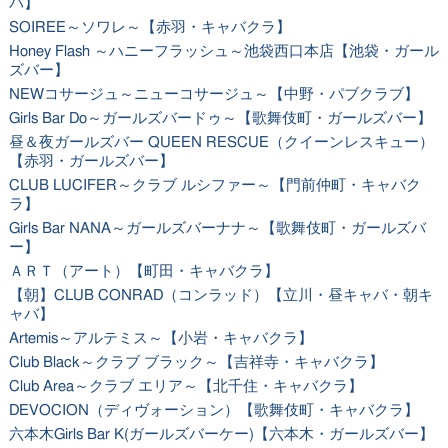
バ】
SOIREE～ソワレ～【赤羽・キャバクラ】
Honey Flash ～ハニーフラッシュ～池袋西口本店【池袋・ガール
ズバー】
NEWコサージュ～ニューコサージュ～【中野・パブクラブ】
Girls Bar Do～ガールズバードゥ～【歌舞伎町・ガールズバー】
昼＆夜ガールズバー QUEEN RESCUE（クイーンレスキュー）
【赤羽・ガールズバー】
CLUB LUCIFER～クラブ ルシファー～【門前仲町・キャバク
ラ】
Girls Bar NANA～ガールズバーナナ～【歌舞伎町・ガールズバ
ー】
ＡＲＴ（アート）【町田・キャバクラ】
【朝】CLUB CONRAD（コンラッド）【立川・昼キャバ・朝キ
ャバ】
Artemis～アルテミス～【小岩・キャバクラ】
Club Black～クラブ ブラック～【吉祥寺・キャバクラ】
Club Area～クラブ エリア～【北千住・キャバクラ】
DEVOCION（ディヴォーション）【歌舞伎町・キャバクラ】
六本木Girls Bar K(ガールズバーケー)【六本木・ガールズバー】