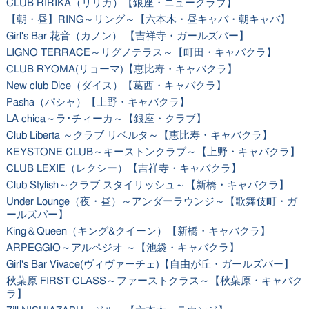
CLUB RIRIKA（リリカ）【銀座・ニュークラブ】
【朝・昼】RING～リング～【六本木・昼キャバ・朝キャバ】
Girl's Bar 花音（カノン） 【吉祥寺・ガールズバー】
LIGNO TERRACE～リグノテラス～【町田・キャバクラ】
CLUB RYOMA(リョーマ)【恵比寿・キャバクラ】
New club Dice（ダイス）【葛西・キャバクラ】
Pasha（パシャ）【上野・キャバクラ】
LA chica～ラ･チィーカ～【銀座・クラブ】
Club Liberta ～クラブ リベルタ～【恵比寿・キャバクラ】
KEYSTONE CLUB～キーストンクラブ～【上野・キャバクラ】
CLUB LEXIE（レクシー）【吉祥寺・キャバクラ】
Club Stylish～クラブ スタイリッシュ～【新橋・キャバクラ】
Under Lounge（夜・昼）～アンダーラウンジ～【歌舞伎町・ガ
ールズバー】
King＆Queen（キング&クイーン）【新橋・キャバクラ】
ARPEGGIO～アルペジオ ～【池袋・キャバクラ】
Girl's Bar Vivace(ヴィヴァーチェ)【自由が丘・ガールズバー】
秋葉原 FIRST CLASS～ファーストクラス～【秋葉原・キャバク
ラ】