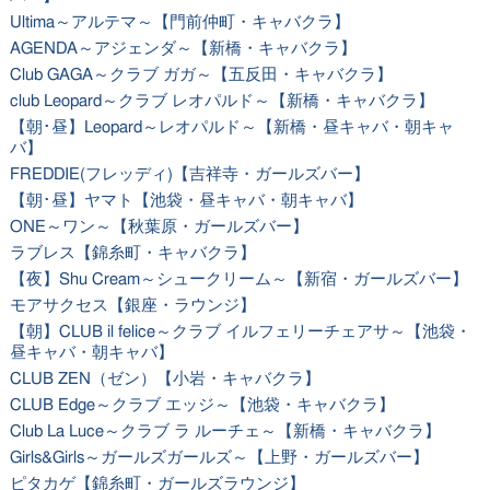
Ultima～アルテマ～【門前仲町・キャバクラ】
AGENDA～アジェンダ～【新橋・キャバクラ】
Club GAGA～クラブ ガガ～【五反田・キャバクラ】
club Leopard～クラブ レオパルド～【新橋・キャバクラ】
【朝･昼】Leopard～レオパルド～【新橋・昼キャバ・朝キャ
バ】
FREDDIE(フレッディ)【吉祥寺・ガールズバー】
【朝･昼】ヤマト【池袋・昼キャバ・朝キャバ】
ONE～ワン～【秋葉原・ガールズバー】
ラブレス【錦糸町・キャバクラ】
【夜】Shu Cream～シュークリーム～【新宿・ガールズバー】
モアサクセス【銀座・ラウンジ】
【朝】CLUB il felice～クラブ イルフェリーチェアサ～【池袋・
昼キャバ・朝キャバ】
CLUB ZEN（ゼン）【小岩・キャバクラ】
CLUB Edge～クラブ エッジ～【池袋・キャバクラ】
Club La Luce～クラブ ラ ルーチェ～【新橋・キャバクラ】
Girls&Girls～ガールズガールズ～【上野・ガールズバー】
ピタカゲ【錦糸町・ガールズラウンジ】