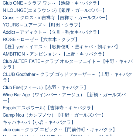
Club ONE～クラブ ワン～【池袋・キャバクラ】
N LOUNGE(エヌラウンジ)【銀座・ガールズバー】
Cross ～クロス～in吉祥寺【吉祥寺・ガールズバー】
YOURS～ユアーズ～【町田・クラブ】
Addict～アディクト～【立川・熟女キャバクラ】
ROSE～ローゼ～【六本木・クラブ】
【昼】yes!～イエス～【歌舞伎町・昼キャバ・朝キャバ】
AMBITION～アンビション～【上野・キャバクラ】
Club ALTER FATE～クラブ オルターフェイト～【中野・キャバ
クラ】
CLUB Godfather～クラブ ゴッドファーザー～【上野・キャバク
ラ】
Club Feel(フィール)【赤羽・キャバクラ】
Wine Bar Age（ワインバー・アージュ）【新橋・ガールズバ
ー】
Espoir(エスポワール)【吉祥寺・キャバクラ】
Camp Nou（カンプノウ）【中野・ガールズバー】
キャバキャバ【小岩・キャバクラ】
club epic～クラブ エピック～【門前仲町・キャバクラ】