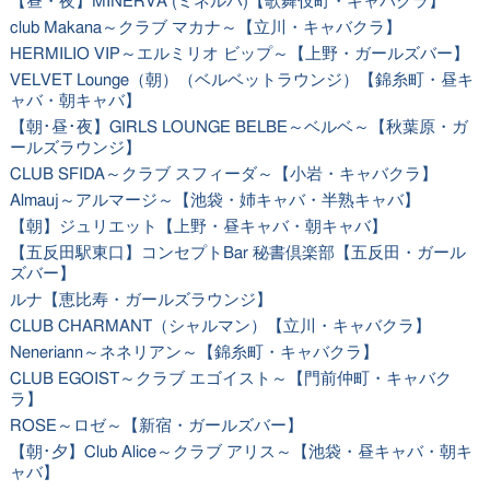
【昼・夜】MINERVA (ミネルバ)【歌舞伎町・キャバクラ】
club Makana～クラブ マカナ～【立川・キャバクラ】
HERMILIO VIP～エルミリオ ビップ～【上野・ガールズバー】
VELVET Lounge（朝）（ベルベットラウンジ）【錦糸町・昼キ
ャバ・朝キャバ】
【朝･昼･夜】GIRLS LOUNGE BELBE～ベルベ～【秋葉原・ガ
ールズラウンジ】
CLUB SFIDA～クラブ スフィーダ～【小岩・キャバクラ】
Almauj～アルマージ～【池袋・姉キャバ・半熟キャバ】
【朝】ジュリエット【上野・昼キャバ・朝キャバ】
【五反田駅東口】コンセプトBar 秘書倶楽部【五反田・ガール
ズバー】
ルナ【恵比寿・ガールズラウンジ】
CLUB CHARMANT（シャルマン）【立川・キャバクラ】
Neneriann～ネネリアン～【錦糸町・キャバクラ】
CLUB EGOIST～クラブ エゴイスト～【門前仲町・キャバク
ラ】
ROSE～ロゼ～【新宿・ガールズバー】
【朝･夕】Club Alice～クラブ アリス～【池袋・昼キャバ・朝キ
ャバ】