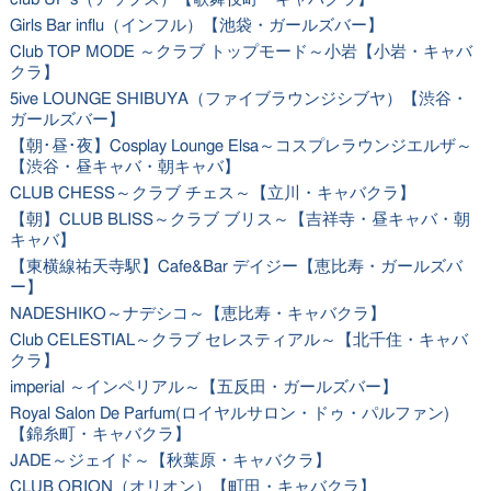
Girls Bar influ（インフル）【池袋・ガールズバー】
Club TOP MODE ～クラブ トップモード～小岩【小岩・キャバ
クラ】
5ive LOUNGE SHIBUYA（ファイブラウンジシブヤ）【渋谷・
ガールズバー】
【朝･昼･夜】Cosplay Lounge Elsa～コスプレラウンジエルザ～
【渋谷・昼キャバ・朝キャバ】
CLUB CHESS～クラブ チェス～【立川・キャバクラ】
【朝】CLUB BLISS～クラブ ブリス～【吉祥寺・昼キャバ・朝
キャバ】
【東横線祐天寺駅】Cafe&Bar デイジー【恵比寿・ガールズバ
ー】
NADESHIKO～ナデシコ～【恵比寿・キャバクラ】
Club CELESTIAL～クラブ セレスティアル～【北千住・キャバ
クラ】
imperial ～インペリアル～【五反田・ガールズバー】
Royal Salon De Parfum(ロイヤルサロン・ドゥ・パルファン)
【錦糸町・キャバクラ】
JADE～ジェイド～【秋葉原・キャバクラ】
CLUB ORION（オリオン）【町田・キャバクラ】